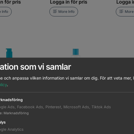
n för pris
Logga in för pris
Logga in
 Info
More Info
More 
ation som vi samlar
e och anpassa vilken information vi samlar om dig.
För att veta mer, 
licy
.
 Moisture Kick
Bonacure Moisture Kick
Bonacure 
knadsföring
n Balm 150ml
Conditioner 200ml
Spray Con
gle Ads, Facebook Ads, Pinterest, Microsoft Ads, Tiktok Ads
n för pris
Logga in för pris
Logga in
te
:
Marknadsföring
lys
 Info
More Info
More 
gle Analytics