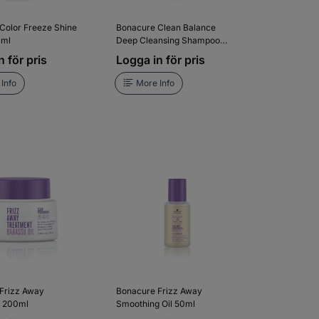
Color Freeze Shine
Bonacure Clean Balance
0ml
Deep Cleansing Shampoo
250ml
 för pris
Logga in för pris
Info
More Info
Frizz Away
Bonacure Frizz Away
t 200ml
Smoothing Oil 50ml