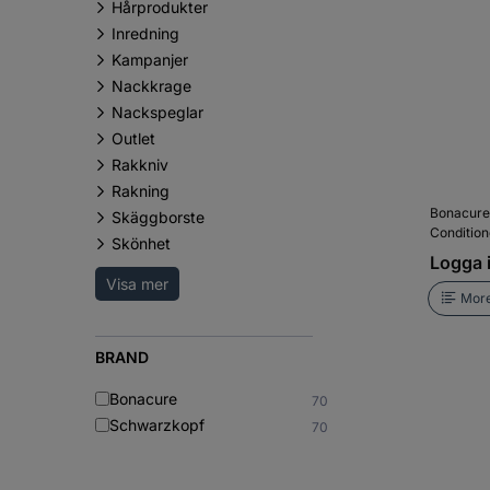
Hårprodukter
Inredning
Kampanjer
Nackkrage
Nackspeglar
Outlet
Rakkniv
Rakning
Bonacure
Skäggborste
Conditio
Skönhet
Logga i
Visa mer
More
BRAND
Bonacure
70
Schwarzkopf
70