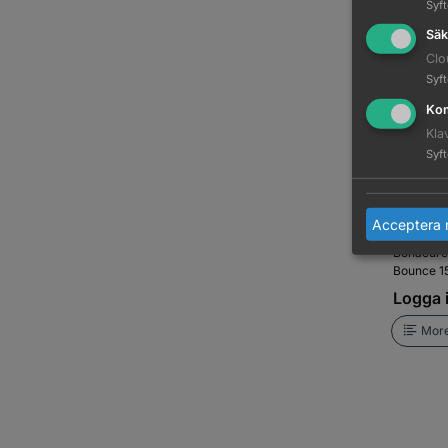
Syf
Säk
Clo
Syf
Kom
Kla
Syf
Acceptera 
Bonacure 
Bounce 1
Logga i
More