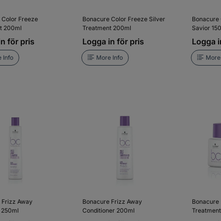
 Color Freeze
Bonacure Color Freeze Silver
Bonacure 
t 200ml
Treatment 200ml
Savior 15
n för pris
Logga in för pris
Logga in
 Info
More Info
More 
 Frizz Away
Bonacure Frizz Away
Bonacure 
 250ml
Conditioner 200ml
Treatmen