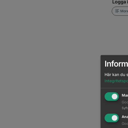
Logga i
More
Inform
Här kan du s
Integritetspo
Bonacure
Mar
Hydratio
Goo
Logga i
Syf
Ana
More
Goo