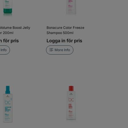
Volume Boost Jelly
Bonacure Color Freeze
er 200ml
Shampoo 500ml
 för pris
Logga in för pris
Info
More Info