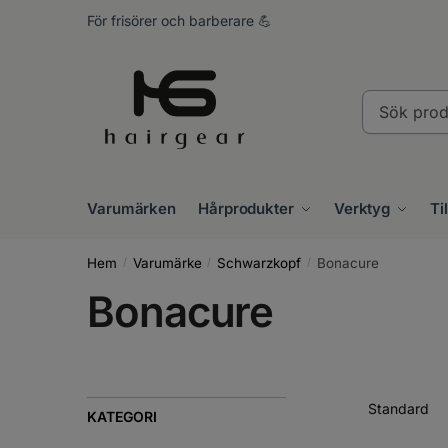
Skip
Skip
För frisörer och barberare 💪
to
to
navigation
content
Sök
produkter..
Varumärken
Hårprodukter
Verktyg
Ti
Hem
Varumärke
Schwarzkopf
Bonacure
/
/
/
Bonacure
KATEGORI