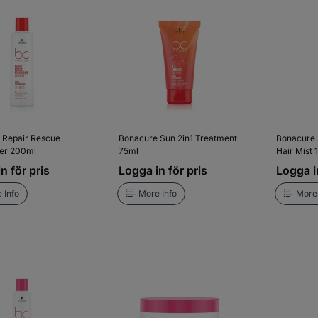
 Repair Rescue
Bonacure Sun 2in1 Treatment
Bonacure 
ner 200ml
75ml
Hair Mist
n för pris
Logga in för pris
Logga in
 Info
More Info
More 