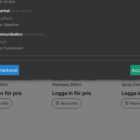
te
:
Analys
erhet
(Krävs alltid)
udflare
te
:
Säkerhet
munikation
(Krävs alltid)
viyo
te
:
Funktionell
markerat
Acc
Moisture Kick Curl
Bonacure Repair Rescue
Bonacure 
50ml
Shampoo 250ml
Spray Con
n för pris
Logga in för pris
Logga in
 Info
More Info
More 