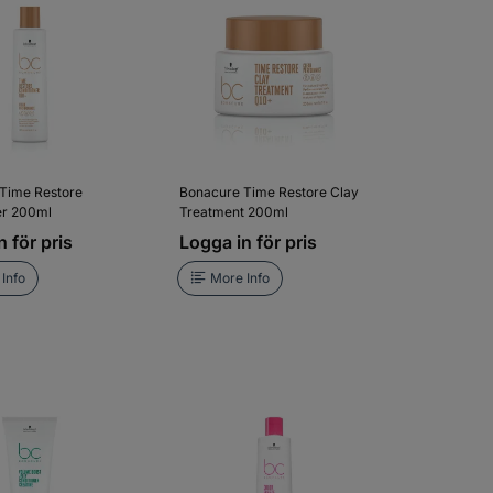
Time Restore
Bonacure Time Restore Clay
er 200ml
Treatment 200ml
 för pris
Logga in för pris
Info
More Info