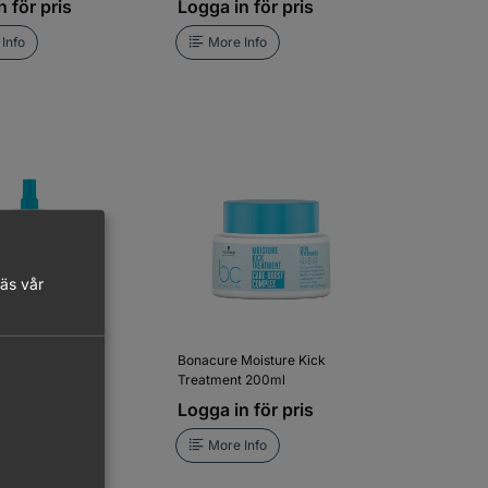
 för pris
Logga in för pris
Info
More Info
läs vår
Moisture Kick
Bonacure Moisture Kick
ditioner 200ml
Treatment 200ml
 för pris
Logga in för pris
Info
More Info