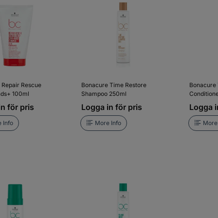
 Repair Rescue
Bonacure Time Restore
Bonacure 
nds+ 100ml
Shampoo 250ml
Condition
n för pris
Logga in för pris
Logga in
 Info
More Info
More 