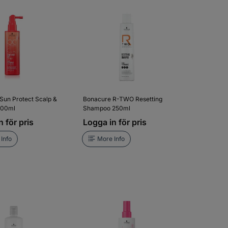
Sun Protect Scalp &
Bonacure R-TWO Resetting
 100ml
Shampoo 250ml
 för pris
Logga in för pris
Info
More Info