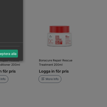
eptera alla
Repair Rescue
Bonacure Repair Rescue
ditioner 200ml
Treatment 200ml
 för pris
Logga in för pris
Info
More Info