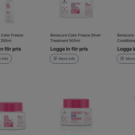
 Color Freeze
Bonacure Color Freeze Silver
Bonacure 
 250ml
Treatment 500ml
Condition
n för pris
Logga in för pris
Logga in
 Info
More Info
More 