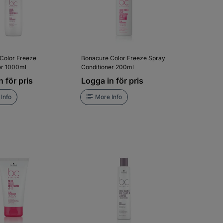
Color Freeze
Bonacure Color Freeze Spray
er 1000ml
Conditioner 200ml
 för pris
Logga in för pris
Info
More Info