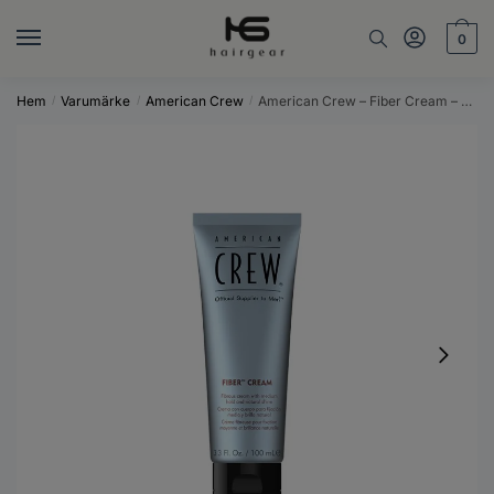
Skip
Skip
to
to
0
navigation
content
Hem
Varumärke
American Crew
American Crew – Fiber Cream – 100 ml
/
/
/