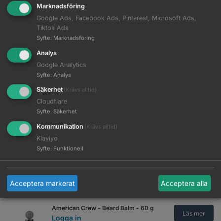
Marknadsföring
American Crew - 3-in-1 Tea Tree -
450 ml
Google Ads, Facebook Ads, Pinterest, Microsoft Ads,
Läs mer
Logga in
Tiktok Ads
Syfte
:
Marknadsföring
American Crew - 24 Hour
Analys
Deodorant Body Wash - 450 ml
Läs mer
Google Analytics
Logga in
Syfte
:
Analys
American Crew - Alternator - 100
Säkerhet
(Krävs alltid)
ml
Läs mer
Cloudflare
Logga in
Syfte
:
Säkerhet
Kommunikation
(Krävs alltid)
American Crew - Anti-hairloss
Scalp Lotion - 100 ml
Läs mer
Klaviyo
Logga in
Syfte
:
Funktionell
American Crew - Anti-hairloss
Shampoo - 250 ml
Läs mer
Acceptera markerat
Acceptera alla
Logga in
American Crew - Beard Balm - 60 g
Läs mer
Logga in