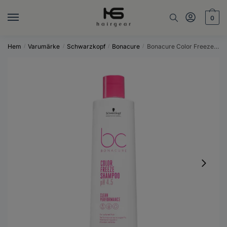
Skip
Skip
to
to
0
navigation
content
Hem
Varumärke
Schwarzkopf
Bonacure
Bonacure Color Freeze Shampoo 500ml
/
/
/
/