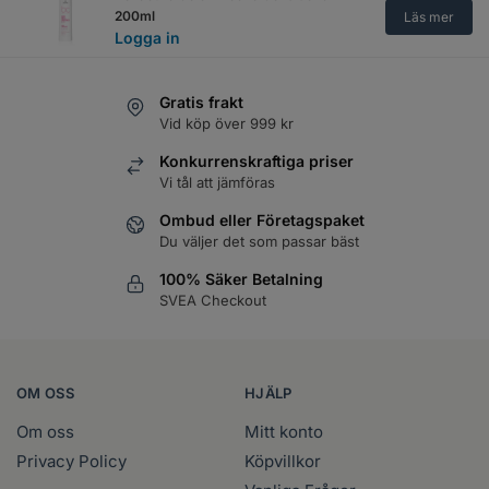
200ml
Läs mer
Logga in
Bonacure Color Freeze Conditioner
Gratis frakt
1000ml
Läs mer
Vid köp över 999 kr
Logga in
Konkurrenskraftiga priser
Bonacure Color Freeze Shampoo
Vi tål att jämföras
250ml
Läs mer
Logga in
Ombud eller Företagspaket
Du väljer det som passar bäst
Bonacure Color Freeze Shampoo
100% Säker Betalning
500ml
Läs mer
SVEA Checkout
Logga in
Bonacure Color Freeze Shampoo
1000ml
Läs mer
Logga in
OM OSS
HJÄLP
Om oss
Mitt konto
Bonacure Color Freeze Shine Savior
150ml
Privacy Policy
Köpvillkor
Läs mer
Logga in