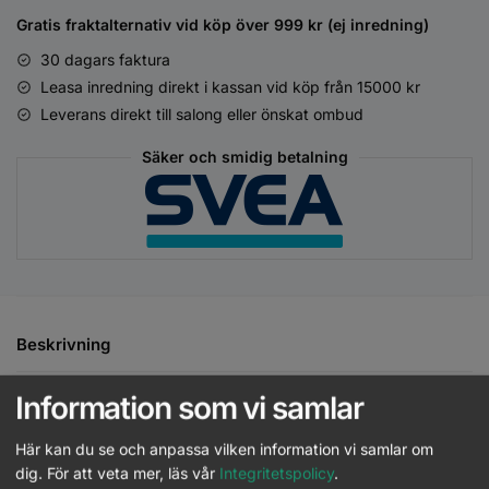
Gratis fraktalternativ vid köp över 999 kr (ej inredning)
30 dagars faktura
Leasa inredning direkt i kassan vid köp från 15000 kr
Leverans direkt till salong eller önskat ombud
Säker och smidig betalning
Beskrivning
Ytterligare information
Information som vi samlar
Här kan du se och anpassa vilken information vi samlar om
Ett milt schampo från Bonacure Color Freeze, speciellt
dig.
För att veta mer, läs vår
Integritetspolicy
.