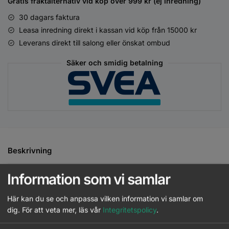
Gratis fraktalternativ vid köp över 999 kr (ej inredning)
30 dagars faktura
Leasa inredning direkt i kassan vid köp från 15000 kr
Leverans direkt till salong eller önskat ombud
Säker och smidig betalning
Beskrivning
Information som vi samlar
Ytterligare information
Här kan du se och anpassa vilken information vi samlar om
Pigmenterad schampo från Bonacure Color Freeze för gråa &
dig.
För att veta mer, läs vår
Integritetspolicy
.
uppljusade hår. Bidrar till att neutralisera oönskade varma