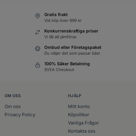
Bonacure Color Freeze Conditioner
Gratis frakt
1000ml
Läs mer
Vid köp över 999 kr
Logga in
Konkurrenskraftiga priser
Bonacure Color Freeze Shampoo
Vi tål att jämföras
250ml
Läs mer
Logga in
Ombud eller Företagspaket
Du väljer det som passar bäst
Bonacure Color Freeze Shampoo
100% Säker Betalning
500ml
Läs mer
SVEA Checkout
Logga in
Bonacure Color Freeze Shampoo
1000ml
Läs mer
Logga in
OM OSS
HJÄLP
Om oss
Mitt konto
Bonacure Color Freeze Shine Savior
150ml
Privacy Policy
Köpvillkor
Läs mer
Logga in
Vanliga Frågor
Kontakta oss
Bonacure Color Freeze Silver