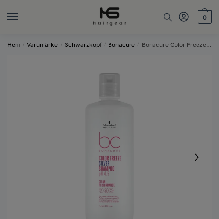
Skip
Skip
to
to
0
navigation
content
Hem
Varumärke
Schwarzkopf
Bonacure
Bonacure Color Freeze Silver Shampoo 1000ml
/
/
/
/