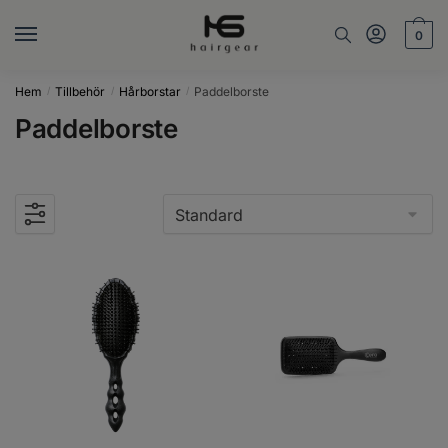
Skip
Skip
to
to
0
navigation
content
Hem
Tillbehör
Hårborstar
Paddelborste
/
/
/
Paddelborste