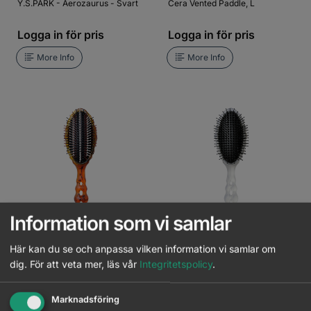
Y.S.PARK - Aerozaurus - Svart
Cera Vented Paddle, L
Logga in för pris
Logga in för pris
More Info
More Info
Information som vi samlar
Y.S.PARK - Aerozaurus - Amber
Y.S.PARK - Aerozaurus -
Genomskinlig
Här kan du se och anpassa vilken information vi samlar om
Logga in för pris
Logga in för pris
dig.
För att veta mer, läs vår
Integritetspolicy
.
More Info
More Info
Marknadsföring