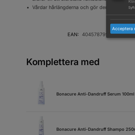
Kla
Vårdar hårlängderna och gör dem mjuka och
Syf
Acceptera 
EAN:
4045787998412
Arti
Komplettera med
Bonacure Anti-Dandruff Serum 100ml
Bonacure Anti-Dandruff Shampo 250