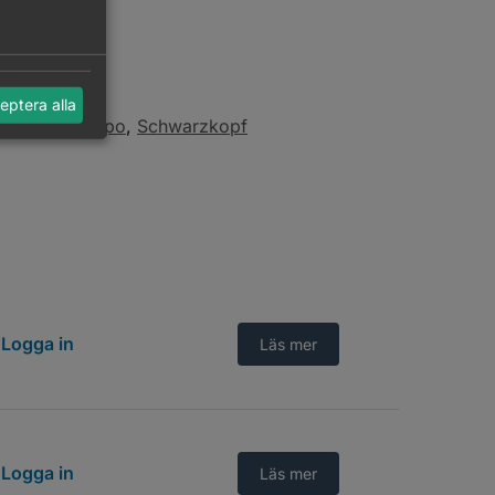
eptera alla
vård
,
Schampo
,
Schwarzkopf
Logga in
Läs mer
Logga in
Läs mer