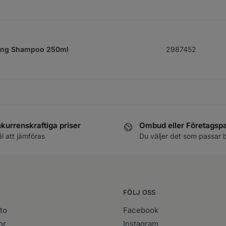
sing Shampoo 250ml
2987452
sing Shampoo 1000ml
2709565
kurrenskraftiga priser
Ombud eller Företagsp
ål att jämföras
Du väljer det som passar 
200ml
2708886
FÖLJ OSS
to
Facebook
or
Instagram