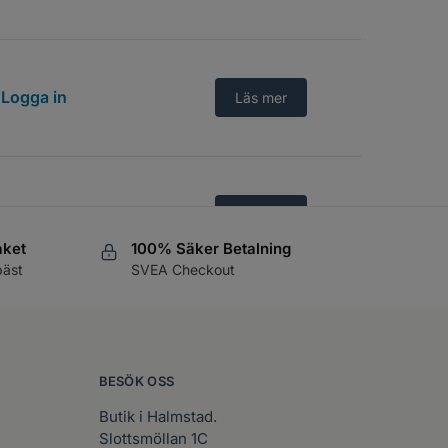
Logga in
Läs mer
Logga in
Läs mer
aket
100% Säker Betalning
bäst
SVEA Checkout
Logga in
Läs mer
BESÖK OSS
Butik i Halmstad.
Slottsmöllan 1C