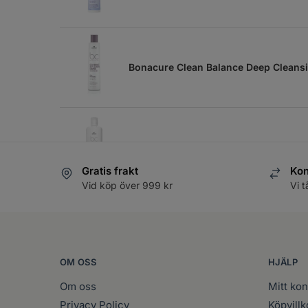
Bonacure Clean Balance Deep Clean
Bonacure Clean Balance Deep Clean
Gratis frakt
Kon
Vid köp över 999 kr
Vi t
Bonacure Color Freeze Conditioner 
OM OSS
HJÄLP
Om oss
Mitt kon
Privacy Policy
Köpvillk