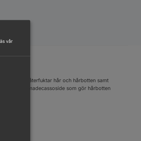
läs vår
lugnar och återfuktar hår och hårbotten samt
d grönkål och madecassoside som gör hårbotten