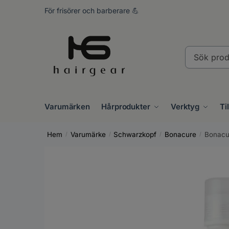
Skip
Skip
För frisörer och barberare 💪
to
to
navigation
content
Sök
produkter..
Varumärken
Hårprodukter
Verktyg
Ti
Hem
Varumärke
Schwarzkopf
Bonacure
Bonacu
/
/
/
/