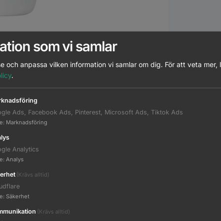
ation som vi samlar
e och anpassa vilken information vi samlar om dig.
För att veta mer, 
licy
.
Beskrivning
Ytterligare information
knadsföring
gle Ads, Facebook Ads, Pinterest, Microsoft Ads, Tiktok Ads
te
:
Marknadsföring
årbotten, Bonacure Scalp Soothing Shampo rengör varsamt , 
egansk** formula med superfood komplexitet är berikad me
lys
gle Analytics
te
:
Analys
erhet
(Krävs alltid)
udflare
te
:
Säkerhet
ur
munikation
(Krävs alltid)
en