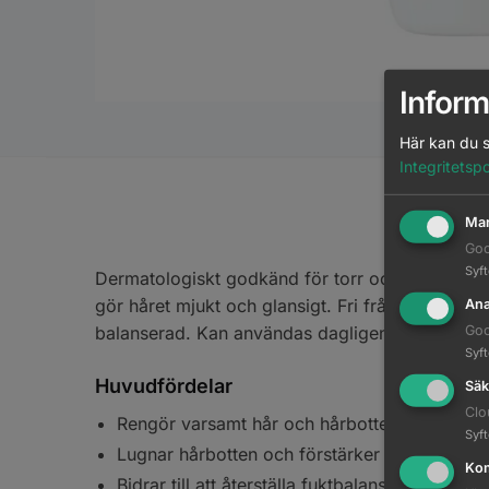
Inform
Här kan du s
Integritetspo
Mar
Goo
Syf
Dermatologiskt godkänd för torr och känslig h
gör håret mjukt och glansigt. Fri från* och v
Ana
Goo
balanserad. Kan användas dagligen
Syf
Huvudfördelar
Säk
Clo
Rengör varsamt hår och hårbotten
Syf
Lugnar hårbotten och förstärker hårets strukt
Kom
Bidrar till att återställa fuktbalansen i hårbott