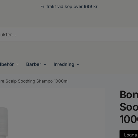
Fri frakt vid köp över
999 kr
.
llbehör
Barber
Inredning
re Scalp Soothing Shampo 1000ml
Bon
Soo
100
Logga i