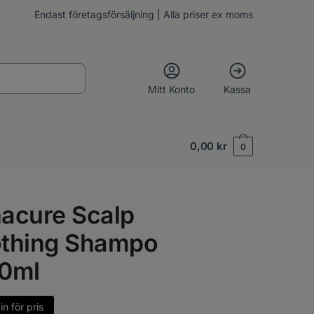
Endast företagsförsäljning | Alla priser ex moms
Mitt Konto
Kassa
0,00
kr
0
acure Scalp
thing Shampo
0ml
n för pris