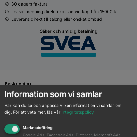
30 dagars faktura
Leasa inredning direkt i kassan vid köp från 15000 kr
Leverans direkt till salong eller önskat ombud
Säker och smidig betalning
Beskrivning
Information som vi samlar
Ytterligare information
Här kan du se och anpassa vilken information vi samlar om
dig.
För att veta mer, läs vår
Integritetspolicy
.
Utan silikoner eller konstgjorda färgämnen är detta lätta
gelébalsam från Bonacure Volume Boost speciellt framtaget för
Marknadsföring
fint hår. Den vårdar och reder ut den viktlöst för att återställa
Google Ads, Facebook Ads, Pinterest, Microsoft Ads,