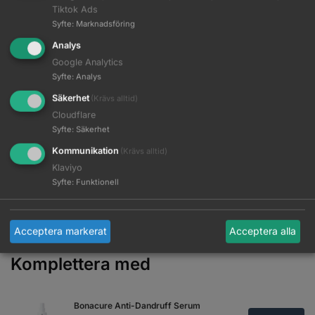
hårets elasticitet och öka hårvolymen. Vegansk* hårprodukt.
Tiktok Ads
Syfte
:
Marknadsföring
Huvudfördelar
Analys
Vårdar fint hår utan att tynga ner och ger ökad volym.
Google Analytics
Syfte
:
Analys
Förhindrar statisk elektricitet.
Den lätta formulan förbättrar hårets inre styrka och ger en
Säkerhet
(Krävs alltid)
fylligare känsla.
Cloudflare
För ett hälsosamt, glansigt hår
Syfte
:
Säkerhet
Kommunikation
(Krävs alltid)
Klaviyo
EAN:
4045787728811
Syfte
:
Funktionell
Artikelnr:
2709560
Kategorier:
Balsam
,
Bonacure
,
Hårprodukter
,
Hårvård
,
Schwarzkopf
Acceptera markerat
Acceptera alla
Komplettera med
Bonacure Anti-Dandruff Serum