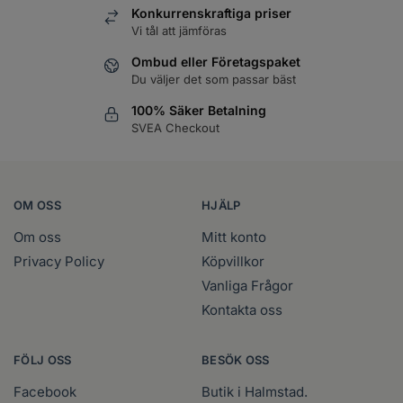
Konkurrenskraftiga priser
Bonacure Color Freeze Shampoo
Vi tål att jämföras
250ml
Läs mer
Logga in
Ombud eller Företagspaket
Du väljer det som passar bäst
Bonacure Color Freeze Shampoo
100% Säker Betalning
500ml
Läs mer
SVEA Checkout
Logga in
Bonacure Color Freeze Shampoo
1000ml
Läs mer
Logga in
OM OSS
HJÄLP
Om oss
Mitt konto
Bonacure Color Freeze Shine Savior
150ml
Privacy Policy
Köpvillkor
Läs mer
Logga in
Vanliga Frågor
Kontakta oss
Bonacure Color Freeze Silver
Shampoo 250ml
Läs mer
Logga in
FÖLJ OSS
BESÖK OSS
Bonacure Color Freeze Silver
Facebook
Butik i Halmstad.