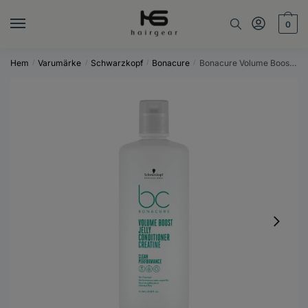
Skip
Skip
to
to
0
navigation
content
Hem
Varumärke
Schwarzkopf
Bonacure
Bonacure Volume Boost Jelly Conditioner 1000ml
/
/
/
/