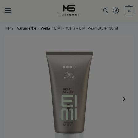
Skip
Skip
to
to
0
navigation
content
Hem
Varumärke
Wella
EIMI
Wella – EIMI Pearl Styler 30ml
/
/
/
/