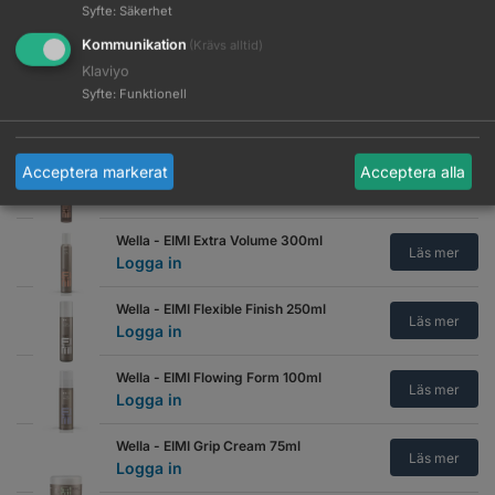
Syfte
:
Säkerhet
Wella - EIMI Dry Me 180ml
Kommunikation
(Krävs alltid)
Läs mer
Logga in
Klaviyo
Syfte
:
Funktionell
Wella - EIMI Dynamic Fix 300ml
Läs mer
Logga in
Acceptera markerat
Acceptera alla
Wella - EIMI Extra Volume 75ml
Läs mer
Logga in
Wella - EIMI Extra Volume 300ml
Läs mer
Logga in
Wella - EIMI Flexible Finish 250ml
Läs mer
Logga in
Wella - EIMI Flowing Form 100ml
Läs mer
Logga in
Wella - EIMI Grip Cream 75ml
Läs mer
Logga in