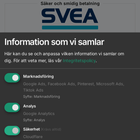
Säker och smidig betalning
Information som vi samlar
Här kan du se och anpassa vilken information vi samlar om
Matchande Produkter
dig.
För att veta mer, läs vår
Integritetspolicy
.
Beskrivning
Marknadsföring
Google Ads, Facebook Ads, Pinterest, Microsoft Ads,
Ytterligare information
Tiktok Ads
Syfte
:
Marknadsföring
Analys
Wella - EIMI Body Crafter 150ml
Google Analytics
Läs mer
Logga in
Syfte
:
Analys
Säkerhet
(Krävs alltid)
Wella - EIMI Dry Me 65ml
Läs mer
Logga in
Cloudflare