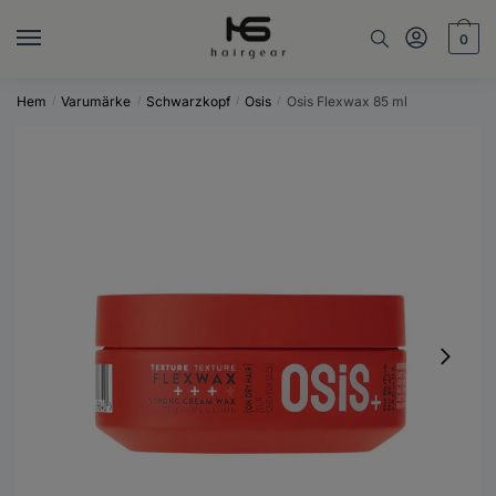
Skip
Skip
to
to
0
navigation
content
Hem
Varumärke
Schwarzkopf
Osis
Osis Flexwax 85 ml
/
/
/
/