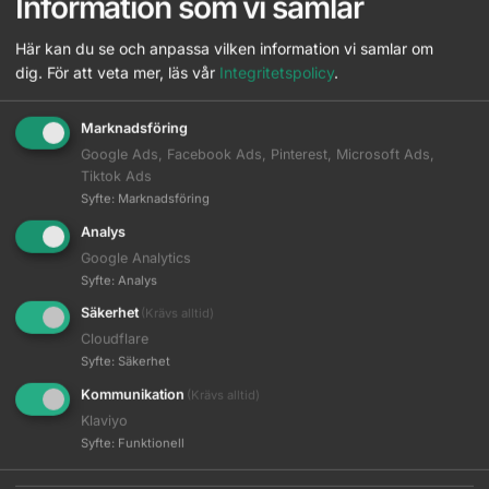
Information som vi samlar
Leverans direkt till salong eller önskat ombud
Här kan du se och anpassa vilken information vi samlar om
Säker och smidig betalning
dig.
För att veta mer, läs vår
Integritetspolicy
.
Marknadsföring
Google Ads, Facebook Ads, Pinterest, Microsoft Ads,
Tiktok Ads
Syfte
:
Marknadsföring
Analys
Beskrivning
Google Analytics
Syfte
:
Analys
Ytterligare information
Säkerhet
(Krävs alltid)
Cloudflare
Syfte
:
Säkerhet
OSiS Flexwax framhäver hårets textur och ger stark stadga,
naturlig glans och definition i ett omformningsbart cream wax.
Kommunikation
(Krävs alltid)
Klaviyo
Nyckelfördelar
Syfte
:
Funktionell
Stark stadga