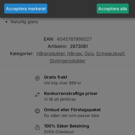
Omformningsbar
Acceptera markerat
Acceptera alla
Ger grepp och textur
Naturlig glans
EAN:
4045787999327
Artikelnr:
2873081
Kategorier:
Hårprodukter
,
Hårvax
,
Osis
,
Schwarzkopf
,
Stylingprodukter
Gratis frakt
Vid köp över 999 kr
Konkurrenskraftiga priser
Vi tål att jämföras
Ombud eller Företagspaket
Du väljer det som passar bäst
100% Säker Betalning
SVEA Checkout