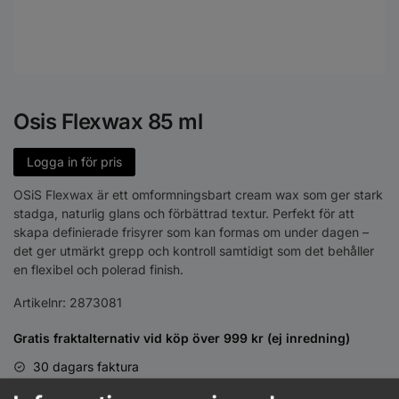
Osis Flexwax 85 ml
Logga in för pris
OSiS Flexwax är ett omformningsbart cream wax som ger stark
stadga, naturlig glans och förbättrad textur. Perfekt för att
skapa definierade frisyrer som kan formas om under dagen –
det ger utmärkt grepp och kontroll samtidigt som det behåller
en flexibel och polerad finish.
Artikelnr:
2873081
Gratis fraktalternativ vid köp över 999 kr (ej inredning)
30 dagars faktura
Leasa inredning direkt i kassan vid köp från 15000 kr