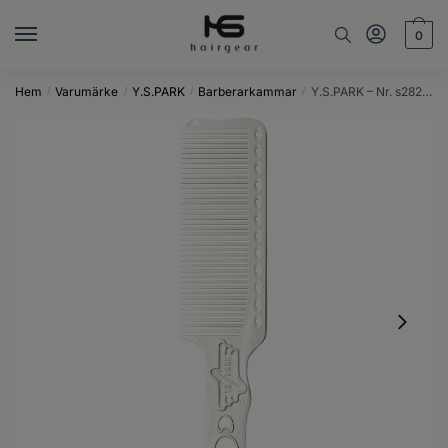
Skip
Skip
to
to
0
navigation
content
Hem
Varumärke
Y.S.PARK
Barberarkammar
Y.S.PARK – Nr. s282 – Vit
/
/
/
/