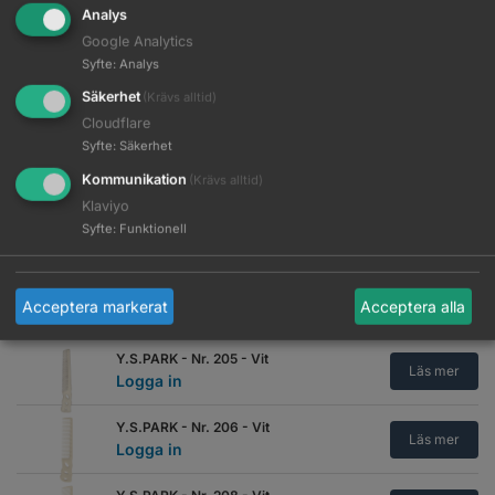
Analys
Google Analytics
WAHL - Speed Comb - Vit
Läs mer
Logga in
Syfte
:
Analys
Säkerhet
(Krävs alltid)
Y.S.PARK - Nr. 201 - Flex
Cloudflare
Karbonsvart
Läs mer
Syfte
:
Säkerhet
Logga in
Kommunikation
(Krävs alltid)
Y.S.PARK - Nr. 201 - Vit
Klaviyo
Läs mer
Logga in
Syfte
:
Funktionell
Y.S.PARK - Nr. 205 - Flex
Karbonsvart
Läs mer
Acceptera markerat
Acceptera alla
Logga in
Y.S.PARK - Nr. 205 - Vit
Läs mer
Logga in
Y.S.PARK - Nr. 206 - Vit
Läs mer
Logga in