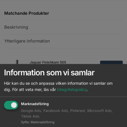
Matchande Produkter
Beskrivning
Ytterligare information
Jaguar Finishkam 505
Läs mer
Logga in
Information som vi samlar
JRL Barber Blending comb 9,6" -
Här kan du se och anpassa vilken information vi samlar om
Röd
Läs mer
dig.
För att veta mer, läs vår
Integritetspolicy
.
Logga in
JRL Barberarkam 7,6 - Röd
Marknadsföring
Läs mer
Logga in
Google Ads, Facebook Ads, Pinterest, Microsoft Ads,
Tiktok Ads
WAHL - Speed Comb - Svart
Syfte
:
Marknadsföring
Läs mer
Logga in