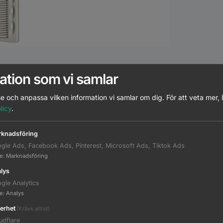
ation som vi samlar
atchande Produkter
Beskrivning
Ytterligare informati
e och anpassa vilken information vi samlar om dig.
För att veta mer, 
licy
.
knadsföring
gle Ads, Facebook Ads, Pinterest, Microsoft Ads, Tiktok Ads
A500
te
:
Marknadsföring
lys
gle Analytics
te
:
Analys
A520
erhet
(Krävs alltid)
udflare