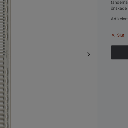
tänderna 
önskade 
Artikelnr
Slut i