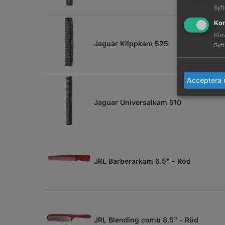
Syf
Kom
Kla
Jaguar Klippkam 525
Syf
Acceptera 
Jaguar Universalkam 510
JRL Barberarkam 6.5" - Röd
JRL Blending comb 8.5" - Röd