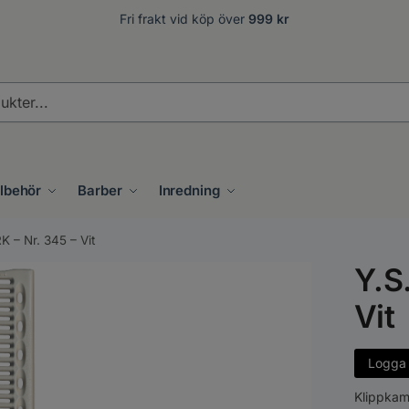
Fri frakt vid köp över
999 kr
.
llbehör
Barber
Inredning
K – Nr. 345 – Vit
Y.S
Vit
Logga i
Klippkam