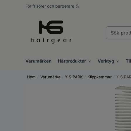
Skip
Skip
För frisörer och barberare 💪
to
to
navigation
content
Sök
produkter..
Varumärken
Hårprodukter
Verktyg
Ti
Hem
Varumärke
Y.S.PARK
Klippkammar
Y.S.PAR
/
/
/
/