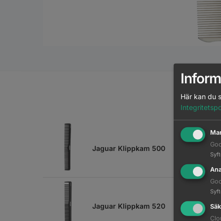
Inform
M
Här kan du s
Integritetspo
Mar
Goo
Jaguar Klippkam 500
Syf
Ana
Goo
Syf
Jaguar Klippkam 520
Säk
Clo