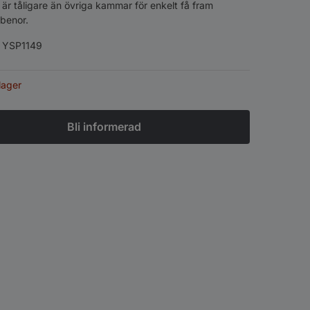
är tåligare än övriga kammar för enkelt få fram
benor.
:
YSP1149
 lager