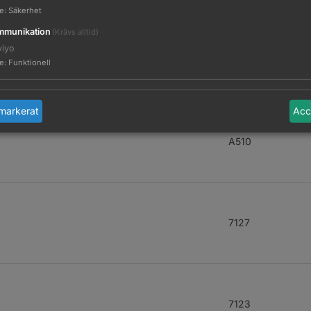
te
:
Säkerhet
munikation
(Krävs alltid)
viyo
A525
te
:
Funktionell
markerat
Acc
A510
7127
7123