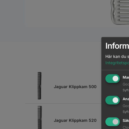
Inform
M
Här kan du s
Integritetspo
Mar
Goo
Jaguar Klippkam 500
Syf
Ana
Goo
Syf
Jaguar Klippkam 520
Säk
Clo