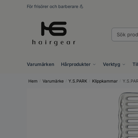
Skip
Skip
För frisörer och barberare 💪
to
to
navigation
content
Sök
produkter..
Varumärken
Hårprodukter
Verktyg
Ti
Hem
Varumärke
Y.S.PARK
Klippkammar
Y.S.PAR
/
/
/
/