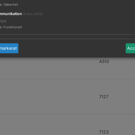
te
:
Säkerhet
munikation
(Krävs alltid)
viyo
A525
te
:
Funktionell
markerat
Acc
A510
7127
7123