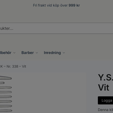
Fri frakt vid köp över
999 kr
.
llbehör
Barber
Inredning
K – Nr. 338 – Vit
Y.S
Vit
Logga i
Denna kl