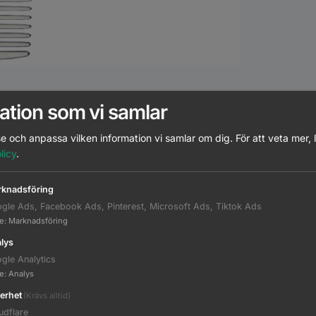
ation som vi samlar
atchande Produkter
Beskrivning
Ytterligare informati
e och anpassa vilken information vi samlar om dig.
För att veta mer, 
licy
.
knadsföring
gle Ads, Facebook Ads, Pinterest, Microsoft Ads, Tiktok Ads
A500
te
:
Marknadsföring
lys
gle Analytics
te
:
Analys
A520
erhet
(Krävs alltid)
udflare