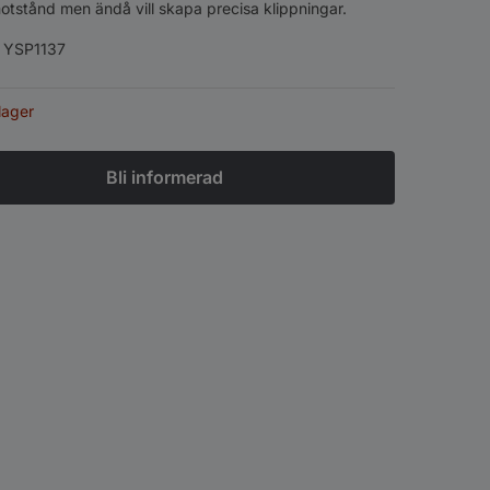
otstånd men ändå vill skapa precisa klippningar.
:
YSP1137
 lager