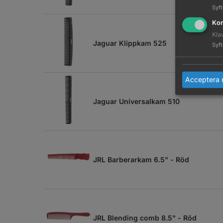
Syf
Kom
Kla
Jaguar Klippkam 525
Syf
Acceptera 
Jaguar Universalkam 510
JRL Barberarkam 6.5" - Röd
JRL Blending comb 8.5" - Röd