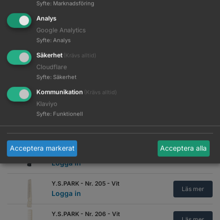
Syfte
:
Marknadsföring
WAHL - Speed Comb - Svart
Läs mer
Analys
Logga in
Google Analytics
Syfte
:
Analys
WAHL - Speed Comb - Vit
Läs mer
Logga in
Säkerhet
(Krävs alltid)
Cloudflare
Y.S.PARK - Nr. 201 - Flex
Syfte
:
Säkerhet
Karbonsvart
Läs mer
Kommunikation
Logga in
(Krävs alltid)
Klaviyo
Y.S.PARK - Nr. 201 - Vit
Syfte
:
Funktionell
Läs mer
Logga in
Y.S.PARK - Nr. 205 - Flex
Acceptera markerat
Acceptera alla
Karbonsvart
Läs mer
Logga in
Y.S.PARK - Nr. 205 - Vit
Läs mer
Logga in
Y.S.PARK - Nr. 206 - Vit
Läs mer