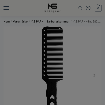
Skip
Skip
to
to
0
navigation
content
Hem
Varumärke
Y.S.PARK
Barberarkammar
Y.S.PARK – Nr. 282 – Mjuk Karbonsvart
/
/
/
/