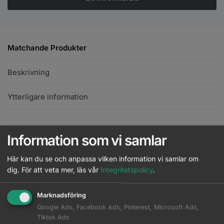
Matchande Produkter
Beskrivning
Ytterligare information
Jaguar Finishkam 505
Information som vi samlar
Läs mer
Logga in
Här kan du se och anpassa vilken information vi samlar om
JRL Barber Blending comb 9,6" -
dig.
För att veta mer, läs vår
Integritetspolicy
.
Röd
Läs mer
Logga in
Marknadsföring
JRL Barberarkam 7,6 - Röd
Google Ads, Facebook Ads, Pinterest, Microsoft Ads,
Läs mer
Logga in
Tiktok Ads