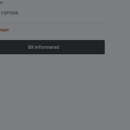
or.
:
YSP1056
 lager