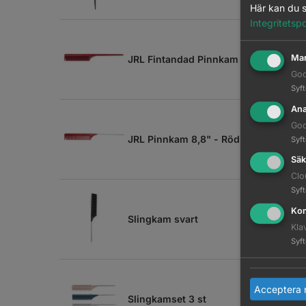
Här kan du s
Integritetspo
Mar
JRL Fintandad Pinnkam 8,5 - Röd
Goo
Syf
Ana
Goo
JRL Pinnkam 8,8" - Röd
Syf
Säk
Clo
Syf
Kom
Slingkam svart
Kla
Syf
Acceptera 
Slingkamset 3 st