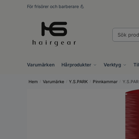
Skip
Skip
För frisörer och barberare 💪
to
to
navigation
content
Sök
produkter..
Varumärken
Hårprodukter
Verktyg
Ti
Hem
Varumärke
Y.S.PARK
Pinnkammar
Y.S.PARK
/
/
/
/