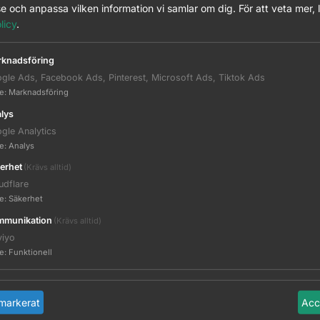
e och anpassa vilken information vi samlar om dig.
För att veta mer, 
licy
.
knadsföring
7101
gle Ads, Facebook Ads, Pinterest, Microsoft Ads, Tiktok Ads
te
:
Marknadsföring
lys
gle Analytics
7103
te
:
Analys
erhet
(Krävs alltid)
udflare
te
:
Säkerhet
munikation
(Krävs alltid)
BT7073
viyo
te
:
Funktionell
markerat
Acc
BT7072