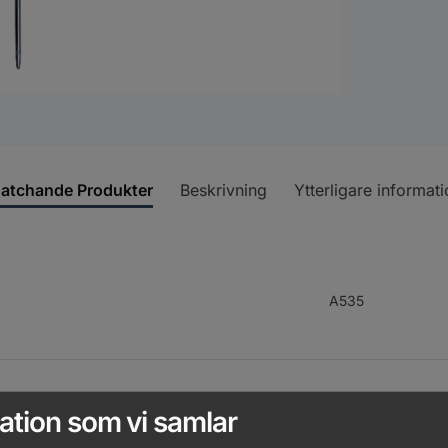
atchande Produkter
Beskrivning
Ytterligare informati
A535
ation som vi samlar
A530