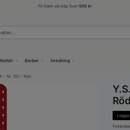
Fri frakt vid köp över
999 kr
.
llbehör
Barber
Inredning
 – Nr. 132 – Röd
Y.S
Rö
Logga i
Fintanda