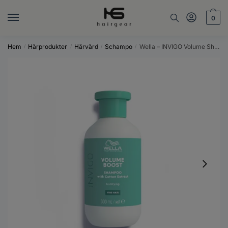
Skip
Skip
to
to
0
navigation
content
Hem
Hårprodukter
Hårvård
Schampo
Wella – INVIGO Volume Shampoo 300ml
/
/
/
/