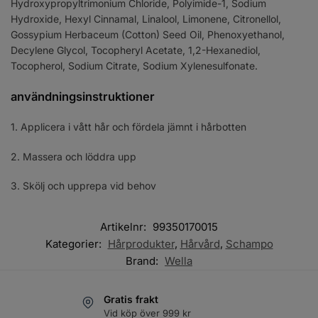
Hydroxypropyltrimonium Chloride, Polyimide-1, Sodium
Hydroxide, Hexyl Cinnamal, Linalool, Limonene, Citronellol,
Gossypium Herbaceum (Cotton) Seed Oil, Phenoxyethanol,
Decylene Glycol, Tocopheryl Acetate, 1,2-Hexanediol,
Tocopherol, Sodium Citrate, Sodium Xylenesulfonate.
användningsinstruktioner
1. Applicera i vått hår och fördela jämnt i hårbotten
2. Massera och löddra upp
3. Skölj och upprepa vid behov
Artikelnr:
99350170015
Kategorier:
Hårprodukter
,
Hårvård
,
Schampo
Brand:
Wella
Gratis frakt
Vid köp över 999 kr