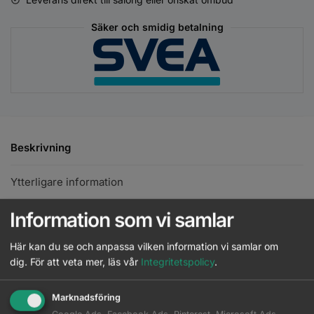
Säker och smidig betalning
Beskrivning
Ytterligare information
Information som vi samlar
Wella Professionals Invigo Volume Boost Shampoo är ett
volymgivande schampo för fint hår. Denna professionella
Här kan du se och anpassa vilken information vi samlar om
volymgivande rengöring med Volume Boost-Blend™ är
dig.
För att veta mer, läs vår
Integritetspolicy
.
framtagen med fjäderkraftiga polymerer som omger hårfibrerna
och hjälper till att skapa de mest volymgivande lookerna under
Marknadsföring
föning. Detta schampo är perfekt för normalt till fint hår och ger