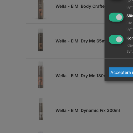
Goo
Wella - EIMI Body Crafter 150ml
Syf
Säk
Clo
Syf
Kom
Wella - EIMI Dry Me 65ml
Kla
Syf
Acceptera 
Wella - EIMI Dry Me 180ml
Wella - EIMI Dynamic Fix 300ml