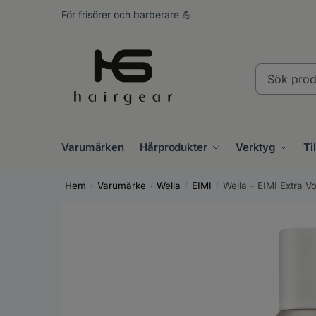
Skip
Skip
För frisörer och barberare 💪
to
to
navigation
content
Sök
produkter..
Varumärken
Hårprodukter
Verktyg
Ti
Hem
Varumärke
Wella
EIMI
Wella – EIMI Extra 
/
/
/
/