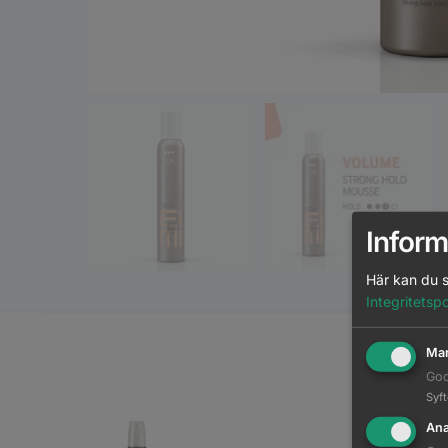
Inform
Här kan du s
Integritetspo
Mar
M
Goo
Syf
Ana