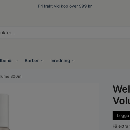
Fri frakt vid köp över
999 kr
.
llbehör
Barber
Inredning
Volume 300ml
Wel
Vol
Logga i
Få extra 