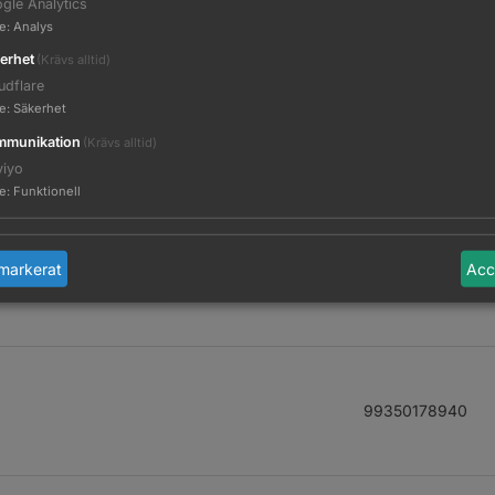
gle Analytics
81643171
te
:
Analys
erhet
(Krävs alltid)
udflare
te
:
Säkerhet
munikation
(Krävs alltid)
99350115612
viyo
te
:
Funktionell
markerat
Acc
99240009363
99350178940