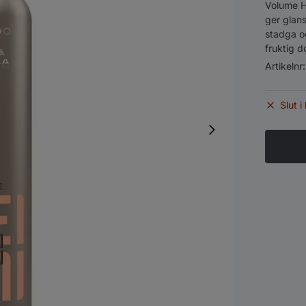
Volume H
ger glans
stadga oc
fruktig d
Artikelnr
Slut i