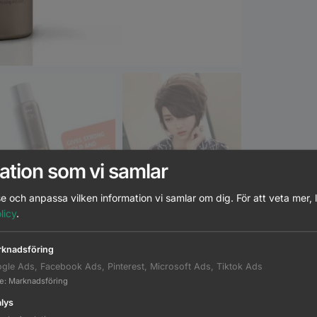
ation som vi samlar
e och anpassa vilken information vi samlar om dig.
För att veta mer, 
licy
.
knadsföring
atchande Produkter
Beskrivning
Ytterligare informati
gle Ads, Facebook Ads, Pinterest, Microsoft Ads, Tiktok Ads
te
:
Marknadsföring
lys