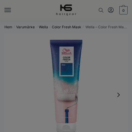
Skip
Skip
to
to
0
navigation
content
Hem
Varumärke
Wella
Color Fresh Mask
Wella – Color Fresh Mask Blue
/
/
/
/