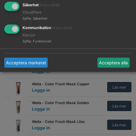
Wella - Color Fresh Mask Blue
Säkerhet
(Krävs alltid)
Läs mer
Logga in
Cloudflare
Syfte
:
Säkerhet
Wella - Color Fresh Mask Caramel
Läs mer
Logga in
Kommunikation
(Krävs alltid)
Klaviyo
Wella - Color Fresh Mask Chocolate
Syfte
:
Funktionell
Läs mer
Logga in
Wella - Color Fresh Mask Cool
Acceptera markerat
Acceptera alla
Espresso
Läs mer
Logga in
Wella - Color Fresh Mask Copper
Läs mer
Logga in
Wella - Color Fresh Mask Golden
Läs mer
Logga in
Wella - Color Fresh Mask Lilac
Läs mer
Logga in