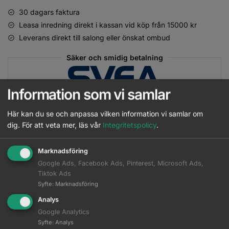
30 dagars faktura
Leasa inredning direkt i kassan vid köp från 15000 kr
Leverans direkt till salong eller önskat ombud
Säker och smidig betalning
Information som vi samlar
Här kan du se och anpassa vilken information vi samlar om
dig.
För att veta mer, läs vår
Integritetspolicy
.
Matchande Produkter
Marknadsföring
Google Ads, Facebook Ads, Pinterest, Microsoft Ads,
Beskrivning
Tiktok Ads
Syfte
:
Marknadsföring
Ytterligare information
Analys
Google Analytics
Syfte
:
Analys