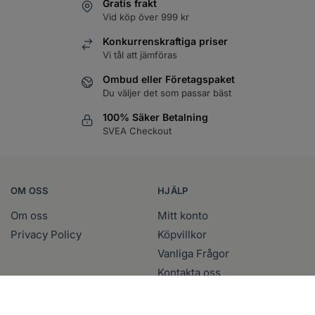
Gratis frakt
Vid köp över 999 kr
Konkurrenskraftiga priser
Vi tål att jämföras
Ombud eller Företagspaket
Du väljer det som passar bäst
100% Säker Betalning
SVEA Checkout
OM OSS
HJÄLP
Om oss
Mitt konto
Privacy Policy
Köpvillkor
Vanliga Frågor
Kontakta oss
FÖLJ OSS
BESÖK OSS