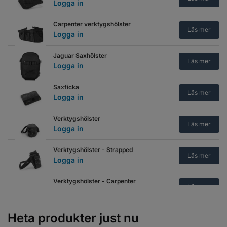
Logga in
Carpenter verktygshölster
Läs mer
Logga in
Jaguar Saxhölster
Läs mer
Logga in
Saxficka
Läs mer
Logga in
Verktygshölster
Läs mer
Logga in
Verktygshölster - Strapped
Läs mer
Logga in
Verktygshölster - Carpenter
Läs mer
Logga in
Verktygshölster - Fast draw
Heta produkter just nu
Läs mer
Logga in