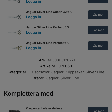
Logga in
Jaguar Silver Line Ocean 32 6.0
Läs mer
Logga in
Jaguar Silver Line Perfect 5.5
Läs mer
Logga in
Jaguar Silver Line Perfect 6.0
Läs mer
Logga in
EAN:
4030363120721
Artikelnr:
J70060
Kategorier:
Frisörsaxar
,
Jaguar
,
Klippsaxar
,
Silver Line
Brand:
Jaguar
,
Silver Line
Komplettera med
Carpenter holster de luxe
Läs mer