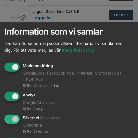
Jaguar Silver Line CJ3 5.5
Läs mer
Logga in
Information som vi samlar
Jaguar Silver Line CJ3 6.0
Läs mer
Logga in
Här kan du se och anpassa vilken information vi samlar om
dig.
För att veta mer, läs vår
Integritetspolicy
.
Jaguar Silver Line CJ4 Plus 5.0
Läs mer
Logga in
Marknadsföring
Jaguar Silver Line CJ4 Plus 5.5
Läs mer
Google Ads, Facebook Ads, Pinterest, Microsoft Ads,
Logga in
Tiktok Ads
Syfte
:
Marknadsföring
Jaguar Silver Line CJ4 Plus 6.0
Läs mer
Logga in
Analys
Google Analytics
Jaguar Silver Line CJ4 Plus 6.5
Syfte
:
Analys
Läs mer
Logga in
Säkerhet
(Krävs alltid)
Cloudflare
Jaguar Silver Line CJ4 Plus 7.0
Läs mer
Syfte
:
Säkerhet
Logga in