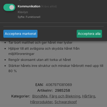
schampot till att stärka de inre hårbindningarna och reparera
Kommunikation
(Krävs alltid)
skador motsvarande två uppljusningsbehandlingar efter bara
en användning. Den lätta och återfuktande formulan, berikad
Klaviyo
Syfte
:
Funktionell
med mandelolja och vitt te, gör håret följsamt med en hälsosam
glans.
Nyckelfördelar
Acceptera markerat
Acceptera alla
Tar bort matthet och ger håret mer lyster
Hjälper till att avlägsna och skydda håret från
miljöföroreningar
Rengör skonsamt utan att torka ut håret
Stärker hårets inre struktur och minskar hårbrott med upp till
80 %
EAN:
4067971081069
Artikelnr:
2985258
Kategorier:
BlondMe
,
Färg och Blekning
,
Hårfärg
,
Hårprodukter
,
Schwarzkopf