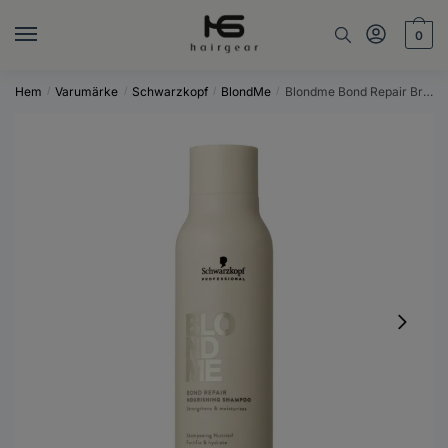
Skip
Skip
to
to
0
navigation
content
Hem
Varumärke
Schwarzkopf
BlondMe
Blondme Bond Repair Brightening Shampoo 300ml
/
/
/
/