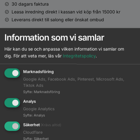
30 dagars faktura
Leasa inredning direkt i kassan vid köp från 15000 kr
Leverans direkt till salong eller önskat ombud
Säker och smidig betalning
Information som vi samlar
Här kan du se och anpassa vilken information vi samlar om
dig.
För att veta mer, läs vår
Integritetspolicy
.
Marknadsföring
Google Ads, Facebook Ads, Pinterest, Microsoft Ads,
Beskrivning
Tiktok Ads
Syfte
:
Marknadsföring
Ytterligare information
Analys
Google Analytics
Syfte
:
Analys
BLONDME Bond Repair Brightening Shampoo rengör och ljusar
Säkerhet
(Krävs alltid)
upp blont hår genom att avlägsna beläggningar, orenheter och
Cloudflare
miljöföroreningar. Med BOND REPAIR TECHNOLOGY hjälper
Syfte
:
Säkerhet