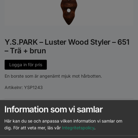
Y.S.PARK – Luster Wood Styler – 651
– Trä + brun
Logga in för pris
En borste som är angenämt mjuk mot hårbotten.
Artikelnr:
YSP1243
Slut i lager
Information som vi samlar
Här kan du se och anpassa vilken information vi samlar om
dig.
För att veta mer, läs vår
Integritetspolicy
.