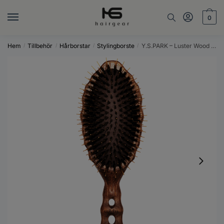
Skip
Skip
to
to
0
navigation
content
Hem
Tillbehör
Hårborstar
Stylingborste
Y.S.PARK – Luster Wood Styler – 651 – Trä + brun
/
/
/
/