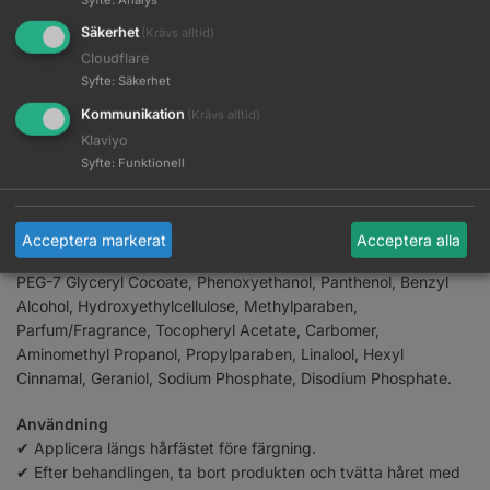
färgning.
Säkerhet
(Krävs alltid)
✔ Enkel att applicera och ta bort
Cloudflare
Syfte
:
Säkerhet
Formulans fördelar:
Kommunikation
✔ Utformad för att användas vid färgförändrande
(Krävs alltid)
behandlingar.
Klaviyo
✔ Inga djurförsök
Syfte
:
Funktionell
ingredienser
Aqua/Water/Eau, PEG-40 Hydrogenated Castor Oil, Glycerin,
Acceptera markerat
Acceptera alla
PEG-200 Hydrogenated Glyceryl Palmate, Propylene Glycol,
PEG-7 Glyceryl Cocoate, Phenoxyethanol, Panthenol, Benzyl
Alcohol, Hydroxyethylcellulose, Methylparaben,
Parfum/Fragrance, Tocopheryl Acetate, Carbomer,
Aminomethyl Propanol, Propylparaben, Linalool, Hexyl
Cinnamal, Geraniol, Sodium Phosphate, Disodium Phosphate.
Användning
✔ Applicera längs hårfästet före färgning.
✔ Efter behandlingen, ta bort produkten och tvätta håret med