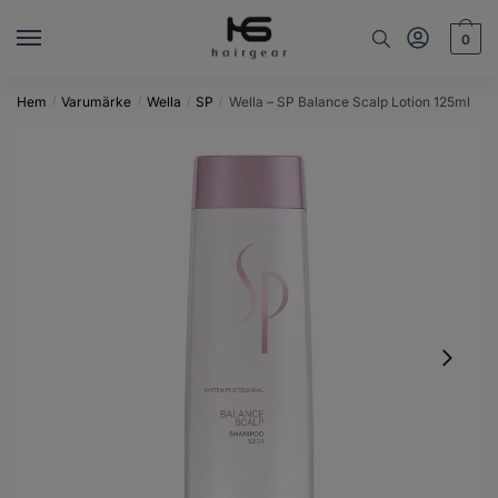
Skip
Skip
to
to
0
navigation
content
Hem
Varumärke
Wella
SP
Wella – SP Balance Scalp Lotion 125ml
/
/
/
/