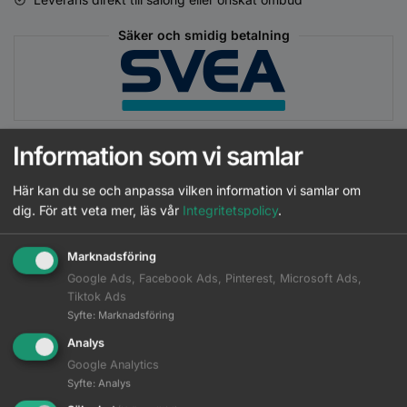
Säker och smidig betalning
Information som vi samlar
Här kan du se och anpassa vilken information vi samlar om
Matchande Produkter
dig.
För att veta mer, läs vår
Integritetspolicy
.
Beskrivning
Marknadsföring
Google Ads, Facebook Ads, Pinterest, Microsoft Ads,
Ytterligare information
Tiktok Ads
Syfte
:
Marknadsföring
Analys
Perfect Hair 150ml
Läs mer
Google Analytics
Logga in
Syfte
:
Analys
Wella - LuxeOil Mask 400ml