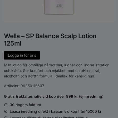
Wella – SP Balance Scalp Lotion
125ml
Logga in för pris
Mild lotion för ömtåliga hårbottnar, lugnar och lindrar irritation
och klåda. Ger komfort och mjukhet med en pH-neutral,
alkoholfri och doftfri formula. Idealisk för känslig hud
Artikelnr:
99350115607
Gratis fraktalternativ vid köp över 999 kr (ej inredning)
30 dagars faktura
Leasa inredning direkt i kassan vid köp från 15000 kr
Leverans direkt till salong eller önskat ombud