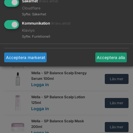
Säkerhet
(Krävs alltid)
Läs mer
Logga in
Cloudflare
Syfte
:
Säkerhet
Wella - Repair Conditioner 200ml
Läs mer
Logga in
Kommunikation
(Krävs alltid)
Klaviyo
Wella - Repair Mask 400ml
Syfte
:
Funktionell
Läs mer
Logga in
Wella - SP Balance Mask 400ml
Acceptera markerat
Acceptera alla
Läs mer
Logga in
Wella - SP Balance Scalp Energy
Serum 100ml
Läs mer
Logga in
Wella - SP Balance Scalp Lotion
125ml
Läs mer
Logga in
Wella - SP Balance Scalp Mask
200ml
Läs mer
Logga in