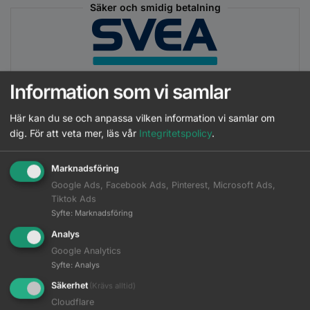
Säker och smidig betalning
Information som vi samlar
Här kan du se och anpassa vilken information vi samlar om
Beskrivning
dig.
För att veta mer, läs vår
Integritetspolicy
.
Ytterligare information
Marknadsföring
Google Ads, Facebook Ads, Pinterest, Microsoft Ads,
Tiktok Ads
Nioxin System 1 Loyalty Kit är ett hårvårdssystem för naturligt
Syfte
:
Marknadsföring
hår med lätt uttunning. Denna unika uppsättning med tre
Analys
professionella hårvårdsprodukter är särskilt framtagen som en
Google Analytics
hårförtjockande behandling som fräschar upp hårbotten och
Syfte
:
Analys
ger ett hår som ser fylligare ut.
Säkerhet
(Krävs alltid)
Nioxin System 1-rutinen fräschar upp hårbotten, minskar
Cloudflare