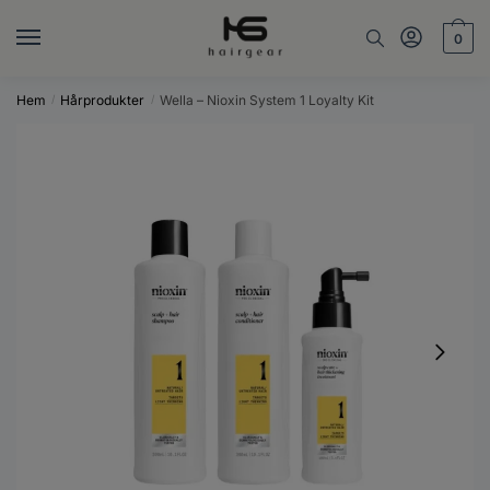
Skip
Skip
to
to
0
navigation
content
Hem
Hårprodukter
Wella – Nioxin System 1 Loyalty Kit
/
/