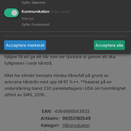
håravfall på grund av avbrutna hårstrån, stärker håret och ger
Syfte
:
Säkerhet
en hälsosam glans. Nioxin Cleanser Shampoo avlägsnar smuts,
Kommunikation
(Krävs alltid)
talg och andra miljörester från hårbotten och hår.
Klaviyo
Syfte
:
Funktionell
Nioxin Scalp Therapy Conditioner är ett lättviktigt balsam som
hjälper till att ge håret motståndskraft samtidigt som det
återfuktar håret från rot till topp.
Acceptera markerat
Acceptera alla
Nioxin Scalp & Hair Treatment fräschar upp hårbotten och
hjälper till att ge ett hår som ser tjockare ut genom att öka
fylligheten i varje hårstrå.
Kitet har kliniskt bevisats minska håravfall på grund av
avbrutna hårstrån med upp till 91 %**. **baserat på en
undersökning bland 230 paneldeltagare i USA om tunnhårighet
utförd av SIRS, 2016.
EAN:
4064666843933
Artikelnr:
99350180549
Kategori:
Hårprodukter