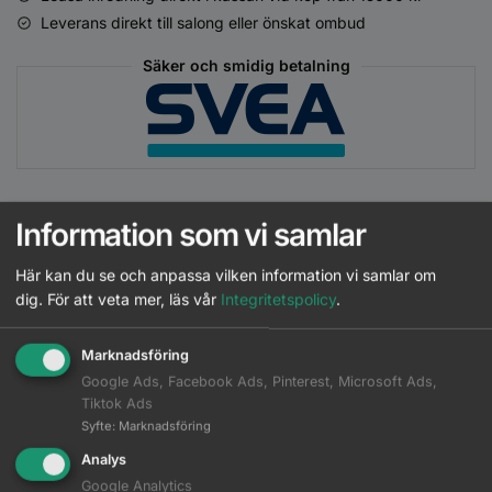
Leverans direkt till salong eller önskat ombud
Säker och smidig betalning
Information som vi samlar
Beskrivning
Här kan du se och anpassa vilken information vi samlar om
dig.
För att veta mer, läs vår
Integritetspolicy
.
Ytterligare information
Marknadsföring
Blondorplex är den Blondor du kommer älska, nu färdigblandad
Google Ads, Facebook Ads, Pinterest, Microsoft Ads,
med Wellaplex N°1. För flera klara blonda resultat.
Tiktok Ads
Syfte
:
Marknadsföring
Bindningsskapande teknik har nu blivit ett standardtillägg i
Analys
många blonderingsbehandlingar. Wella presenterar för första
Google Analytics