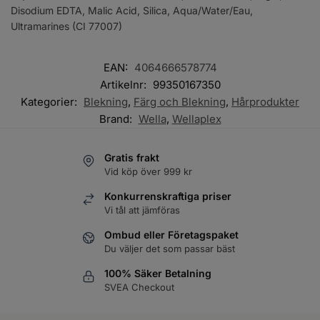
Disodium EDTA, Malic Acid, Silica, Aqua/Water/Eau,
Ultramarines (CI 77007)
EAN:
4064666578774
Artikelnr:
99350167350
Kategorier:
Blekning
,
Färg och Blekning
,
Hårprodukter
Brand:
Wella
,
Wellaplex
Gratis frakt
Vid köp över 999 kr
Konkurrenskraftiga priser
Vi tål att jämföras
Ombud eller Företagspaket
Du väljer det som passar bäst
100% Säker Betalning
SVEA Checkout