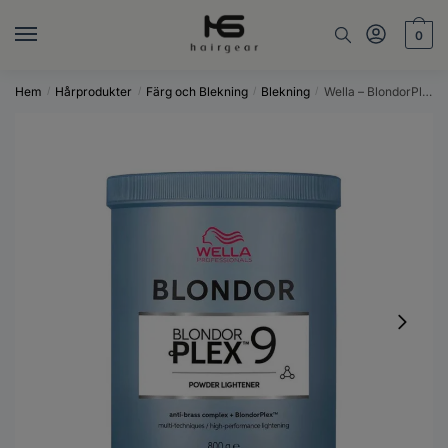
Skip
Skip
to
to
0
navigation
content
Hem
Hårprodukter
Färg och Blekning
Blekning
Wella – BlondorPlex Powder 800g (SE,NO,FI)
/
/
/
/