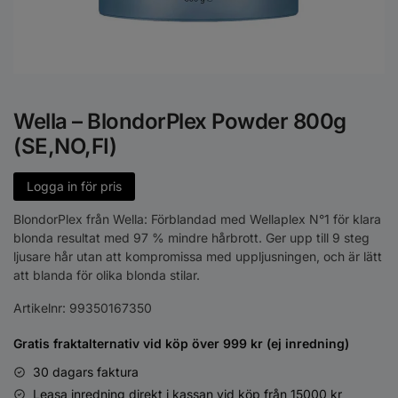
Wella – BlondorPlex Powder 800g
(SE,NO,FI)
Logga in för pris
BlondorPlex från Wella: Förblandad med Wellaplex N°1 för klara
blonda resultat med 97 % mindre hårbrott. Ger upp till 9 steg
ljusare hår utan att kompromissa med uppljusningen, och är lätt
att blanda för olika blonda stilar.
Artikelnr:
99350167350
Gratis fraktalternativ vid köp över 999 kr (ej inredning)
30 dagars faktura
Leasa inredning direkt i kassan vid köp från 15000 kr