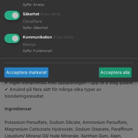
gången ett blonderingspulver som bygger på
Syfte
:
Analys
bindningsskapande teknik. Wellas nya revolutionerande
Säkerhet
(Krävs alltid)
BlondorPlex som är otroligt enkelt att blanda till och erbjuder 97
Cloudflare
% mindre skadat hår med samma blonderingseffekt. Du
Syfte
:
Säkerhet
använder BlondorPlex på samma sätt som du använder Multi-
Blonde.
Kommunikation
(Krävs alltid)
Klaviyo
Funktioner och fördelar
Syfte
:
Funktionell
✔ Avsluta alltid en Blondorplex-behandling med Wellaplex
No.2.
Acceptera markerat
Acceptera alla
✔ 97 % färre avbrutna hårstrån
✔ Ingen kompromiss med uppljusningen – upp till 9 steg ljusare
✔ Använd på flera sätt för många olika typer av
blonderingsresultat
Ingredienser
Potassium Persulfate, Sodium Silicate, Ammonium Persulfate,
Magnesium Carbonate Hydroxide, Sodium Stearate, Paraffinum
Liquidum/ Mineral Oil/ Huile Minerale, Xanthan Gum, Algin,