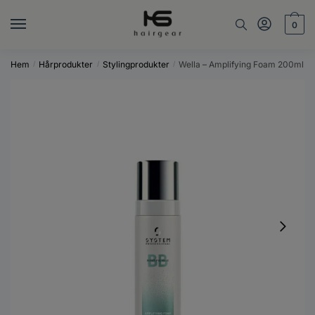
Skip
Skip
to
to
0
navigation
content
Hem
Hårprodukter
Stylingprodukter
Wella – Amplifying Foam 200ml
/
/
/