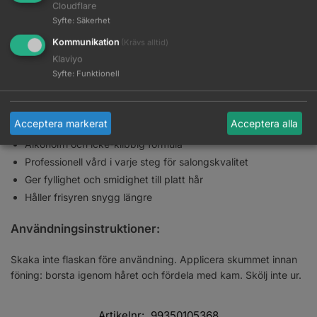
formula också värmeskydd vid användning av värmeverktyg.
Cloudflare
Formulan är berikad med CreativeCode™ som ökar hårets
Syfte
:
Säkerhet
energi och följsamhet. Skummet har en icke-klibbig konsistens
Kommunikation
(Krävs alltid)
som förhindrar att hårfibern slits.
Klaviyo
Syfte
:
Funktionell
Egenskaper:
Skyddar hårfibrerna från att slitas under styling
Acceptera markerat
Acceptera alla
Idealisk för dig som vill ha mer volym i fint till normalt hår
Alkoholfri och icke-klibbig formula
Professionell vård i varje steg för salongskvalitet
Ger fyllighet och smidighet till platt hår
Håller frisyren snygg längre
Användningsinstruktioner:
Skaka inte flaskan före användning. Applicera skummet innan
föning: borsta igenom håret och fördela med kam. Skölj inte ur.
Artikelnr:
99350105368