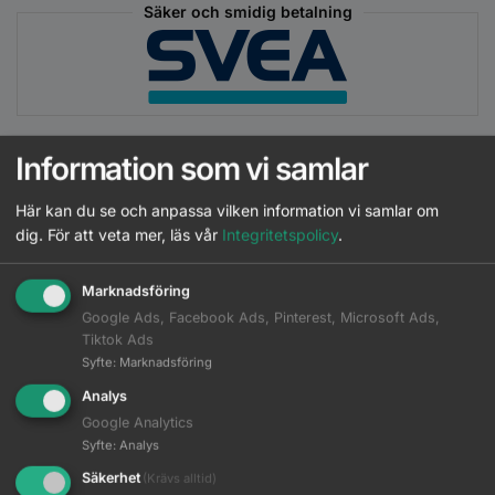
Säker och smidig betalning
Information som vi samlar
Beskrivning
Här kan du se och anpassa vilken information vi samlar om
dig.
För att veta mer, läs vår
Integritetspolicy
.
Ytterligare information
Marknadsföring
Google Ads, Facebook Ads, Pinterest, Microsoft Ads,
BB Amplifying Foam ger en viktlös studs med en
Tiktok Ads
volymskyddande formula som inte lämnar någon fet hinna.
Syfte
:
Marknadsföring
Perfekt för fint till normalt hår som önskar volym och fyllighet.
Analys
Skyddar håret från värme vid styling och är fri från alkohol,
Google Analytics
vilket skyddar hårfibern från skador utan att håret känns stelt.
Syfte
:
Analys
Utöver långvarig stadga och volym, ger denna volymgivande
Säkerhet
(Krävs alltid)