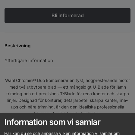
Beskrivning
Ytterligare information
Wahl Chromini® Duo kombinerar en tyst, högpresterande motor
med två utbytbara blad — ett mångsidigt U-Blade för jämn
trimning och ett precisions-T-Blade för rena kanter och skarpa
linjer. Designad för konturer, detaljarbete, skarpa kanter, line-
ups och nära trimning, är den den idealiska professionella
trimmern för finish och detaljering.
Information som vi samlar
Dubbelt bladsystem
Här kan du se och anpassa vilken information vi samlar om