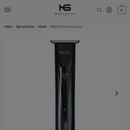
Skip
Skip
to
to
0
navigation
content
Hem
Varumärke
Wahl
Wahl Chromini Duo
/
/
/