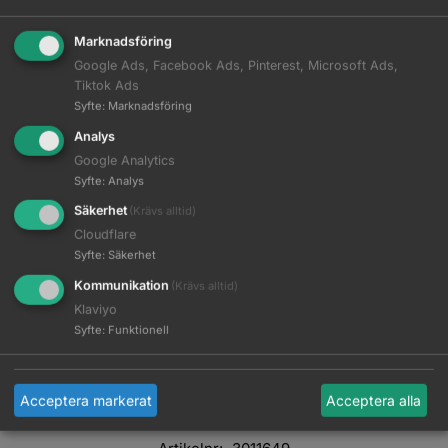
Marknadsföring
Google Ads, Facebook Ads, Pinterest, Microsoft Ads,
Tiktok Ads
Syfte
:
Marknadsföring
Ytterligare information
Analys
Google Analytics
Syfte
:
Analys
Förpackningsmått
Säkerhet
(Krävs alltid)
Cloudflare
Brand
Comair
Syfte
:
Säkerhet
Kommunikation
(Krävs alltid)
Vikt
0,05 kg
Klaviyo
Dimensioner
0,10 × 0,09 × 0,01 m
Syfte
:
Funktionell
Acceptera markerat
Acceptera alla
EAN:
4016187015542