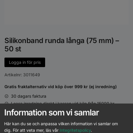
Silikonband runda långa (75 mm) –
50 st
Logga in för pris
Artikelnr:
3011649
Gratis fraktalternativ vid köp över 999 kr (ej inredning)
30 dagars faktura
Leasa inredning direkt i kassan vid köp från 15000 kr
Information som vi samlar
Leverans direkt till salong eller önskat ombud
Säker och smidig betalning
Här kan du se och anpassa vilken information vi samlar om
dig.
För att veta mer, läs vår
Integritetspolicy
.