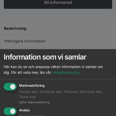
Beskrivning
Ytterligare information
Information som vi samlar
Tillsätt mjukhet samtidigt som du förhindrar att färgen
bleknar.
Här kan du se och anpassa vilken information vi samlar om
Hair Sealer är ett efterfärgningsbalsam som förseglar färgen för
dig.
För att veta mer, läs vår
Integritetspolicy
.
att förhindra att den bleknar eller förändras på grund av
oxidationsprocessen. Det neutraliserar och reparerar håret efter
Marknadsföring
varje färgbehandling, ger mjukhet till hårfibern och tillför
Google Ads, Facebook Ads, Pinterest, Microsoft Ads,
omedelbar, intensiv glans. Produkten underlättar utredning och
Tiktok Ads
ger håret en silkeslen, mjuk och behaglig känsla.
Syfte
:
Marknadsföring
Fördelar med Hair Sealer:
Analys