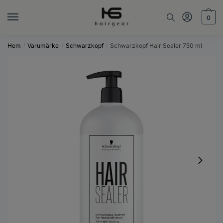
Skip
Skip
to
to
0
navigation
content
Hem
Varumärke
Schwarzkopf
Schwarzkopf Hair Sealer 750 ml
/
/
/