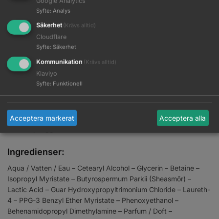
Google Analytics
Förbättrar utredning av håret.
Syfte
:
Analys
Reparerar håret efter färgbehandling.
Säkerhet
(Krävs alltid)
Ger omedelbar mjukhet och glans.
Cloudflare
Förseglar effektivt färgen för att förhindra färgförlust.
Syfte
:
Säkerhet
Hjälper till att bromsa oxidationsprocessen så att färgtonen
Kommunikation
(Krävs alltid)
inte förändras.
Klaviyo
Syfte
:
Funktionell
Så här använder du Hair Sealer:
Applicera 2–3 pumpningar i rent hår.
Låt verka i 30 sekunder.
Acceptera markerat
Acceptera alla
Skölj noggrant.
Ingredienser:
Aqua / Vatten / Eau – Cetearyl Alcohol – Glycerin – Betaine –
Isopropyl Myristate – Butyrospermum Parkii (Sheasmör) –
Lactic Acid – Guar Hydroxypropyltrimonium Chloride – Laureth-
4 – PPG-3 Benzyl Ether Myristate – Phenoxyethanol –
Behenamidopropyl Dimethylamine – Parfum / Doft –