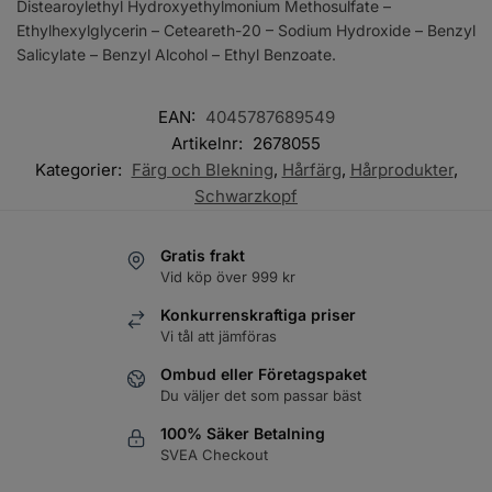
Distearoylethyl Hydroxyethylmonium Methosulfate –
Ethylhexylglycerin – Ceteareth-20 – Sodium Hydroxide – Benzyl
Salicylate – Benzyl Alcohol – Ethyl Benzoate.
EAN:
4045787689549
Artikelnr:
2678055
Kategorier:
Färg och Blekning
,
Hårfärg
,
Hårprodukter
,
Schwarzkopf
Gratis frakt
Vid köp över 999 kr
Konkurrenskraftiga priser
Vi tål att jämföras
Ombud eller Företagspaket
Du väljer det som passar bäst
100% Säker Betalning
SVEA Checkout