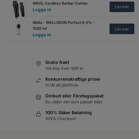
Verktygshölster - Wild West
WAHL Cordless Barber Combo
Läs mer
Logga in
Läs mer
Logga in
Verktygshölster med band
Wella - WELLOXON Perfect 6,0% -
Läs mer
Logga in
1000 ml
Läs mer
Logga in
Gratis frakt
Vid köp över 999 kr
Konkurrenskraftiga priser
Vi tål att jämföras
Ombud eller Företagspaket
Du väljer det som passar bäst
100% Säker Betalning
SVEA Checkout