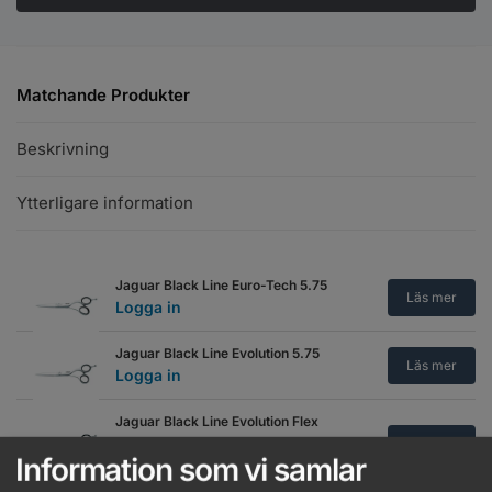
Matchande Produkter
Beskrivning
Ytterligare information
Jaguar Black Line Euro-Tech 5.75
Läs mer
Logga in
Jaguar Black Line Evolution 5.75
Läs mer
Logga in
Jaguar Black Line Evolution Flex
5.75
Läs mer
Information som vi samlar
Logga in