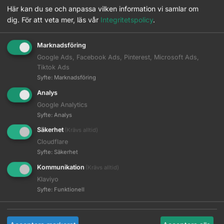
Här kan du se och anpassa vilken information vi samlar om
Jaguar Black Line Vision 5.75
Läs mer
Logga in
dig.
För att veta mer, läs vår
Integritetspolicy
.
EAN:
4030363104691
Marknadsföring
Artikelnr:
J93575
Google Ads, Facebook Ads, Pinterest, Microsoft Ads,
Kategorier:
Black Line
,
Frisörsaxar
,
Jaguar
,
Klippsaxar
Tiktok Ads
Syfte
:
Marknadsföring
Brand:
Black Line
,
Jaguar
Analys
Google Analytics
Komplettera med
Syfte
:
Analys
Säkerhet
(Krävs alltid)
Carpenter holster de luxe
Cloudflare
Läs mer
Logga in
Syfte
:
Säkerhet
Kommunikation
(Krävs alltid)
Carpenter verktygshölster
Läs mer
Klaviyo
Logga in
Syfte
:
Funktionell
Jaguar Saxhölster
Läs mer
Logga in