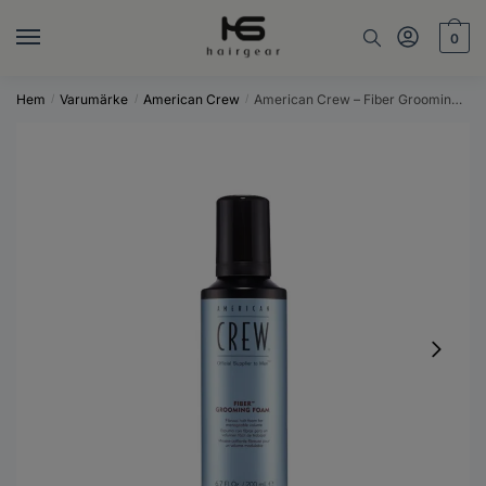
Skip
Skip
to
to
0
navigation
content
Hem
Varumärke
American Crew
American Crew – Fiber Grooming Foam – 200 ml
/
/
/