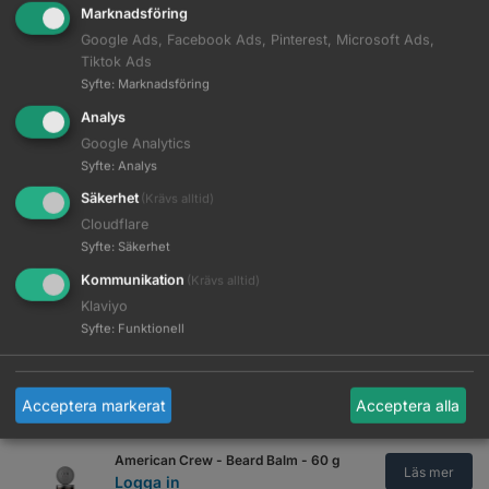
Marknadsföring
American Crew - 3-in-1 Tea Tree -
450 ml
Google Ads, Facebook Ads, Pinterest, Microsoft Ads,
Läs mer
Logga in
Tiktok Ads
Syfte
:
Marknadsföring
American Crew - 24 Hour
Analys
Deodorant Body Wash - 450 ml
Läs mer
Google Analytics
Logga in
Syfte
:
Analys
American Crew - Alternator - 100
Säkerhet
(Krävs alltid)
ml
Läs mer
Cloudflare
Logga in
Syfte
:
Säkerhet
Kommunikation
(Krävs alltid)
American Crew - Anti-hairloss
Scalp Lotion - 100 ml
Läs mer
Klaviyo
Logga in
Syfte
:
Funktionell
American Crew - Anti-hairloss
Shampoo - 250 ml
Läs mer
Acceptera markerat
Acceptera alla
Logga in
American Crew - Beard Balm - 60 g
Läs mer
Logga in