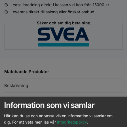
Leasa inredning direkt i kassan vid köp från 15000 kr
Leverans direkt till salong eller önskat ombud
Säker och smidig betalning
Matchande Produkter
Beskrivning
Ytterligare information
Information som vi samlar
Här kan du se och anpassa vilken information vi samlar om
American Crew - 2 in 1 Skin Moist &
dig.
För att veta mer, läs vår
Integritetspolicy
.
Beard Conditioner - 100ml
Läs mer