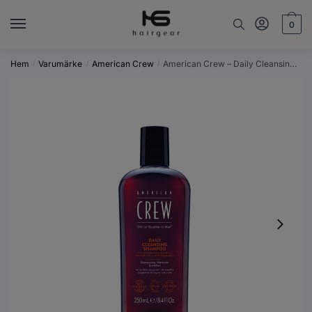
Skip
Skip
to
to
0
navigation
content
Hem
Varumärke
American Crew
American Crew – Daily Cleansing Shampoo – 250 ml
/
/
/