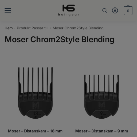
Skip
Skip
to
to
0
navigation
content
Hem
Produkt Passar till
Moser Chrom2Style Blending
/
/
Moser Chrom2Style Blending
Moser – Distanskam – 18 mm
Moser – Distanskam – 9 mm