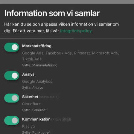
Information som vi samlar
Här kan du se och anpassa vilken information vi samlar om
dig.
För att veta mer, läs vår
Integritetspolicy
.
Marknadsföring
Google Ads, Facebook Ads, Pinterest, Microsoft Ads,
Tiktok Ads
Syfte
:
Marknadsföring
Analys
Moser – Premium Magnetisk
Moser – Premium Magnetisk
Distanskam – 4.5 mm
Distanskam – 6 mm
Google Analytics
Syfte
:
Analys
Logga in för pris
Logga in för pris
Säkerhet
(Krävs alltid)
Cloudflare
Read more
Read more
Syfte
:
Säkerhet
Kommunikation
(Krävs alltid)
Klaviyo
Syfte
:
Funktionell