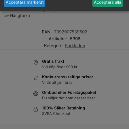
Acceptera markerat
Acceptera alla
Underhåll
»» Maskintvätt på låg temperatur
»» Hängtorka
EAN:
7392907539602
Artikelnr:
5396
Kategori:
Förkläden
Gratis frakt
Vid köp över 999 kr
Konkurrenskraftiga priser
Vi tål att jämföras
Ombud eller Företagspaket
Du väljer det som passar bäst
100% Säker Betalning
SVEA Checkout