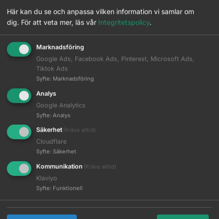
Här kan du se och anpassa vilken information vi samlar om
dig.
För att veta mer, läs vår
Integritetspolicy
.
Beskrivning
Marknadsföring
Google Ads, Facebook Ads, Pinterest, Microsoft Ads,
Ytterligare information
Tiktok Ads
Syfte
:
Marknadsföring
Analys
Fördelar
: Kraftig bomull
Google Analytics
Syfte
:
Analys
Användning:
Klippning och styling
Säkerhet
(Krävs alltid)
Material:
Bomull
Cloudflare
Syfte
:
Säkerhet
Tekniska/designfunktioner:
Kommunikation
(Krävs alltid)
✔ 4 fickor i läderimitation
Klaviyo
✔ En storlek passar de flesta
Syfte
:
Funktionell
✔ Justerbara axelremmar
✔Size: 64W x 88L (cm)