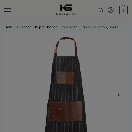
Skip
Skip
to
to
0
navigation
content
Hem
Tillbehör
Klipptillbehör
Förkläden
Pinstripe apron, Svart
/
/
/
/