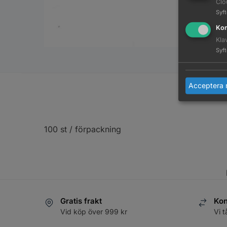
Clo
Syf
Kom
Kla
Syf
Acceptera 
100 st / förpackning
Gratis frakt
Kon
Vid köp över 999 kr
Vi t