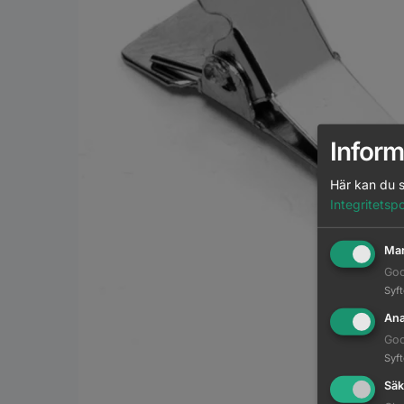
Inform
Här kan du s
Integritetspo
Mar
Goo
Syf
Ana
Goo
Syf
Säk