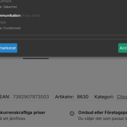
udflare
te
:
Säkerhet
munikation
(Krävs alltid)
viyo
te
:
Funktionell
markerat
Acc
Beskrivning
Ytterligare information
EAN:
7392907873003
Artikelnr:
8630
Kategori:
Clip
kurrenskraftiga priser
Ombud eller Företagsp
ål att jämföras
Du väljer det som passar 