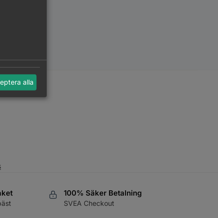
eptera alla
s
aket
100% Säker Betalning
bäst
SVEA Checkout