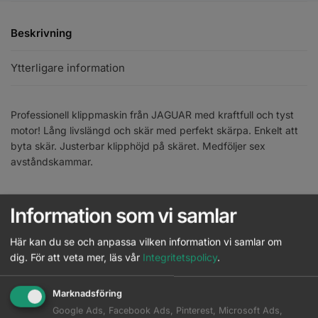
Beskrivning
Ytterligare information
Professionell klippmaskin från JAGUAR med kraftfull och tyst
motor! Lång livslängd och skär med perfekt skärpa. Enkelt att
byta skär. Justerbar klipphöjd på skäret. Medföljer sex
avståndskammar.
EAN:
4030363117165
Information som vi samlar
Artikelnr:
J85610
Kategori:
Klippmaskiner
Här kan du se och anpassa vilken information vi samlar om
Brand:
Jaguar
dig.
För att veta mer, läs vår
Integritetspolicy
.
Komplettera med
Marknadsföring
Google Ads, Facebook Ads, Pinterest, Microsoft Ads,