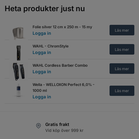
Logga in
Heta produkter just nu
Trimmercide Blade Spray 4 in 1
Lemon scented
Läs mer
Folie silver 12 cm x 250 m - 15 my
Logga in
Läs mer
Logga in
Trimmercide Blade Spray 4 in 1
WAHL - ChromStyle
Tobacco/Vanilla scented
Läs mer
Läs mer
Logga in
Logga in
WAHL Cordless Barber Combo
Trimmercide Blade Spray 4 in 1
Läs mer
Logga in
Tundra scented
Läs mer
Logga in
Wella - WELLOXON Perfect 6,0% -
1000 ml
Läs mer
Trimmercide oil - 100 ml
Läs mer
Logga in
Logga in
Trimmercide Oil Spray 200ml
Läs mer
Logga in
Gratis frakt
Vid köp över 999 kr
Trimmercide spray plus - 425 g
Läs mer
Logga in