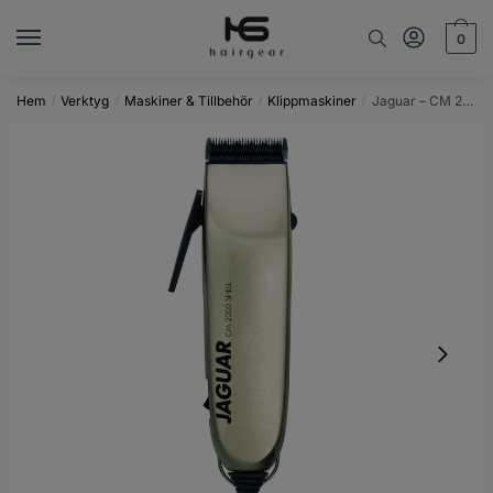
Skip
Skip
to
to
0
navigation
content
Hem
Verktyg
Maskiner & Tillbehör
Klippmaskiner
Jaguar – CM 2000 Shell
/
/
/
/