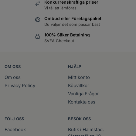
Konkurrenskraftiga priser
Vi tål att jämföras
WAHL - Blade Ice Kylspray 400 ml
Läs mer
Logga in
Ombud eller Företagspaket
Du väljer det som passar bäst
WAHL - Cleaning spray
Läs mer
100% Säker Betalning
Logga in
SVEA Checkout
WAHL - Specialolja för skär 118 ml
Läs mer
Logga in
OM OSS
HJÄLP
WAHL - Specialolja för skär 200 ml
Läs mer
Logga in
Om oss
Mitt konto
Privacy Policy
Köpvillkor
Vanliga Frågor
Kontakta oss
FÖLJ OSS
BESÖK OSS
Facebook
Butik i Halmstad.