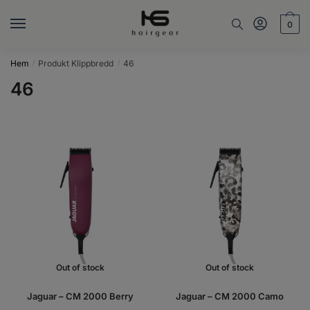
Skip
Skip
to
to
0
navigation
content
Hem
Produkt Klippbredd
46
/
/
46
Out of stock
Out of stock
Jaguar – CM 2000 Berry
Jaguar – CM 2000 Camo