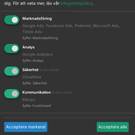
dig.
För att veta mer, läs vår
Integritetspolicy
.
Logga in för pris
Logga in för pris
Marknadsföring
Read more
Read more
Google Ads, Facebook Ads, Pinterest, Microsoft Ads,
Tiktok Ads
Syfte
:
Marknadsföring
Analys
Google Analytics
Syfte
:
Analys
Säkerhet
(Krävs alltid)
Cloudflare
Syfte
:
Säkerhet
Kommunikation
(Krävs alltid)
Out of stock
Klaviyo
Syfte
:
Funktionell
WAHL – ChromStyle
WAHL – Cordless MagicClip
Logga in för pris
Logga in för pris
Acceptera markerat
Acceptera alla