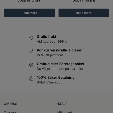
Logga in för pris
Logga in för pris
Read more
Read more
Gratis frakt
Vid köp över 999 kr
Konkurrenskraftiga priser
Vi tål att jämföras
Ombud eller Företagspaket
Du väljer det som passar bäst
100% Säker Betalning
SVEA Checkout
OM OSS
HJÄLP
Om oss
Mitt konto