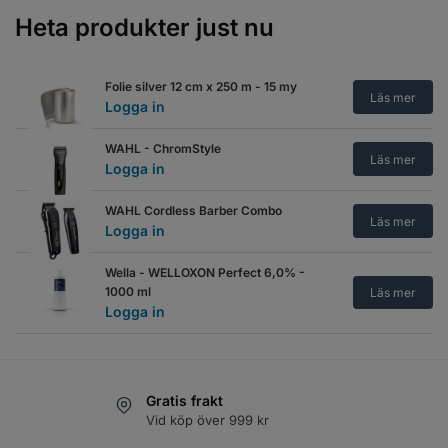
Logga in
Heta produkter just nu
Trimmercide Blade Spray 4 in 1
Lemon scented
Läs mer
Folie silver 12 cm x 250 m - 15 my
Logga in
Läs mer
Logga in
Trimmercide Blade Spray 4 in 1
WAHL - ChromStyle
Tobacco/Vanilla scented
Läs mer
Läs mer
Logga in
Logga in
WAHL Cordless Barber Combo
Trimmercide Blade Spray 4 in 1
Läs mer
Logga in
Tundra scented
Läs mer
Logga in
Wella - WELLOXON Perfect 6,0% -
1000 ml
Läs mer
Trimmercide oil - 100 ml
Läs mer
Logga in
Logga in
Trimmercide Oil Spray 200ml
Läs mer
Logga in
Gratis frakt
Vid köp över 999 kr
Trimmercide spray plus - 425 g
Läs mer
Logga in