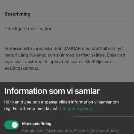
Beskrivning
Ytterligare information
Professionell klippmaskin från JAGUAR med kraftfull och tyst
motor! Lång livslängd och skär med perfekt skärpa. Enkelt att
byta skär. Justerbar klipphöjd på skäret. Medföljer sex
avståndskammar.
EAN:
4030363127393
Information som vi samlar
Artikelnr:
J85608
Kategori:
Klippmaskiner
Här kan du se och anpassa vilken information vi samlar om
Brand:
Jaguar
dig.
För att veta mer, läs vår
Integritetspolicy
.
Komplettera med
Marknadsföring
Google Ads, Facebook Ads, Pinterest, Microsoft Ads,