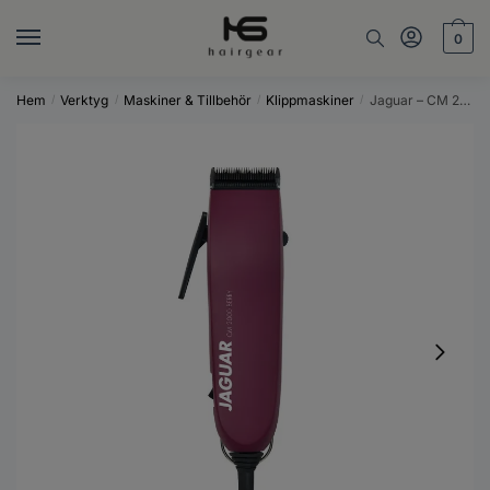
Skip
Skip
to
to
0
navigation
content
Hem
Verktyg
Maskiner & Tillbehör
Klippmaskiner
Jaguar – CM 2000 Berry
/
/
/
/