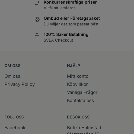
Konkurrenskraftiga priser
Vi tål att jämföras
WAHL - Blade Ice Kylspray 400 ml
Läs mer
Logga in
Ombud eller Företagspaket
Du väljer det som passar bäst
WAHL - Cleaning spray
Läs mer
100% Säker Betalning
Logga in
SVEA Checkout
WAHL - Specialolja för skär 118 ml
Läs mer
Logga in
OM OSS
HJÄLP
WAHL - Specialolja för skär 200 ml
Läs mer
Logga in
Om oss
Mitt konto
Privacy Policy
Köpvillkor
Vanliga Frågor
Kontakta oss
FÖLJ OSS
BESÖK OSS
Facebook
Butik i Halmstad.