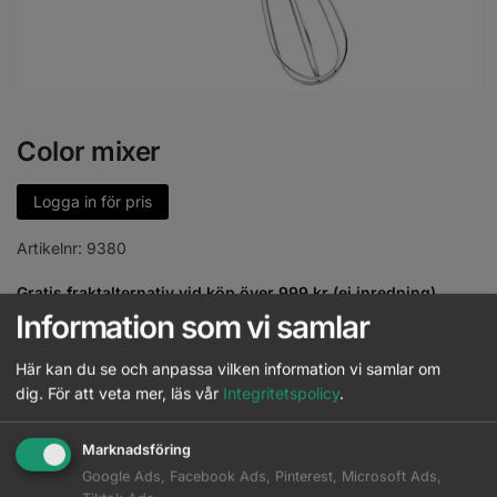
Color mixer
Logga in för pris
Artikelnr:
9380
Gratis fraktalternativ vid köp över 999 kr (ej inredning)
Information som vi samlar
30 dagars faktura
Leasa inredning direkt i kassan vid köp från 15000 kr
Här kan du se och anpassa vilken information vi samlar om
Leverans direkt till salong eller önskat ombud
dig.
För att veta mer, läs vår
Integritetspolicy
.
Säker och smidig betalning
Marknadsföring
Google Ads, Facebook Ads, Pinterest, Microsoft Ads,