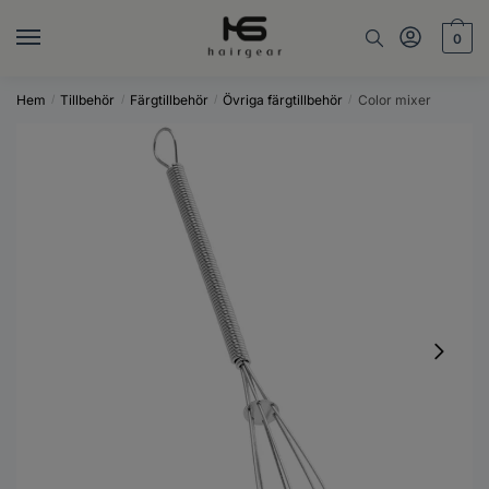
Skip
Skip
to
to
0
navigation
content
Hem
Tillbehör
Färgtillbehör
Övriga färgtillbehör
Color mixer
/
/
/
/