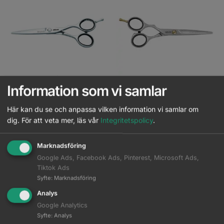
Out of stock
Information som vi samlar
Jaguar Gold Line Kamiyu 5.75
Jaguar Pre Style relax Vänster
5.75
Här kan du se och anpassa vilken information vi samlar om
dig.
För att veta mer, läs vår
Integritetspolicy
.
Logga in för pris
Logga in för pris
Marknadsföring
Read more
Read more
Google Ads, Facebook Ads, Pinterest, Microsoft Ads,
Tiktok Ads
Syfte
:
Marknadsföring
Analys
Google Analytics
Syfte
:
Analys