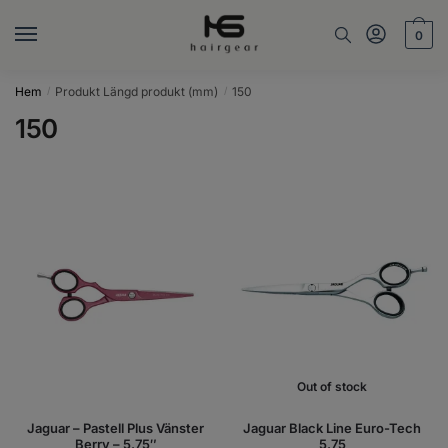
Skip
Skip
to
to
0
navigation
content
Hem
Produkt Längd produkt (mm)
150
/
/
150
Out of stock
Jaguar – Pastell Plus Vänster
Jaguar Black Line Euro-Tech
Berry – 5.75″
5.75