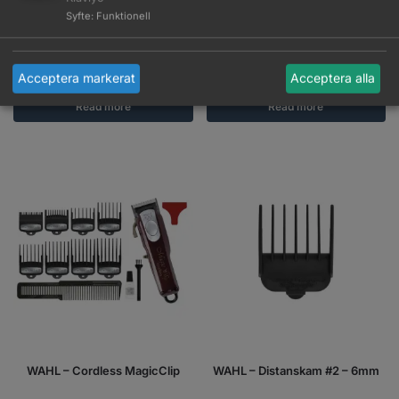
Syfte
:
Funktionell
WAHL – Beret Stealth
Wahl – Black Cordless Magic
Clip
Logga in för pris
Logga in för pris
Acceptera markerat
Acceptera alla
Read more
Read more
WAHL – Cordless MagicClip
WAHL – Distanskam #2 – 6mm