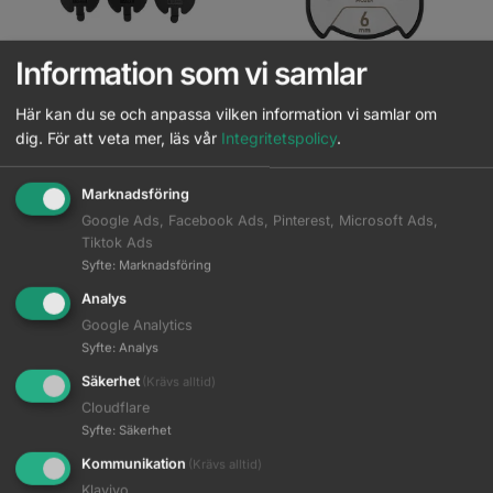
Information som vi samlar
Kyone Ultima Distanskamset
Moser – Premium Magnetisk
Magnet
Distanskam – 6 mm
Här kan du se och anpassa vilken information vi samlar om
dig.
För att veta mer, läs vår
Integritetspolicy
.
Logga in för pris
Logga in för pris
Marknadsföring
Read more
Read more
Google Ads, Facebook Ads, Pinterest, Microsoft Ads,
Tiktok Ads
Syfte
:
Marknadsföring
Analys
Google Analytics
Syfte
:
Analys
Säkerhet
(Krävs alltid)
Cloudflare
Syfte
:
Säkerhet
Kommunikation
(Krävs alltid)
Out of stock
Klaviyo