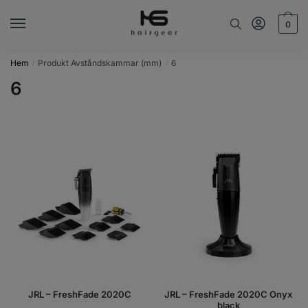
Skip
Skip
to
to
0
navigation
content
Hem
Produkt Avståndskammar (mm)
6
/
/
6
JRL – FreshFade 2020C
JRL – FreshFade 2020C Onyx
black