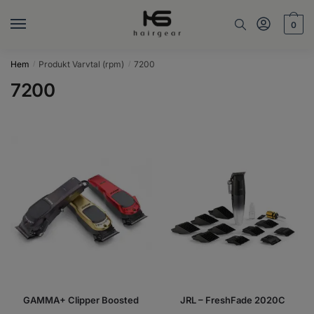
Skip
Skip
to
to
0
navigation
content
Hem
Produkt Varvtal (rpm)
7200
/
/
7200
GAMMA+ Clipper Boosted
JRL – FreshFade 2020C