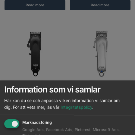
Read more
Read more
Information som vi samlar
Kyone – Hybrid X Pro Clipper
Kyone – Ultima Iron Fade Pro
Här kan du se och anpassa vilken information vi samlar om
dig.
För att veta mer, läs vår
Integritetspolicy
.
Logga in för pris
Logga in för pris
Marknadsföring
Read more
Read more
Google Ads, Facebook Ads, Pinterest, Microsoft Ads,