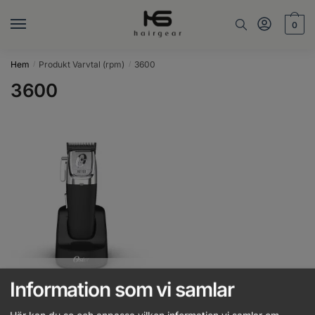
Skip
Skip
to
to
0
navigation
content
Hem
Produkt Varvtal (rpm)
3600
/
/
3600
Out of stock
Information som vi samlar
Oster – Fast Feed Cordless