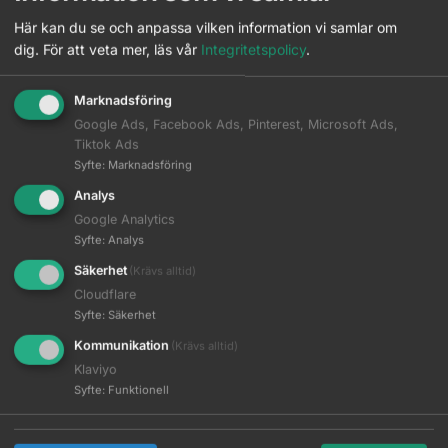
Här kan du se och anpassa vilken information vi samlar om
dig.
För att veta mer, läs vår
Integritetspolicy
.
Marknadsföring
Google Ads, Facebook Ads, Pinterest, Microsoft Ads,
Tiktok Ads
Syfte
:
Marknadsföring
Solidcos Falcon – 6.0″
Solidcos Falcon – 5.5″
Analys
Google Analytics
Logga in för pris
Logga in för pris
Syfte
:
Analys
Read more
Read more
Säkerhet
(Krävs alltid)
Cloudflare
Syfte
:
Säkerhet
Kommunikation
(Krävs alltid)
Klaviyo
Syfte
:
Funktionell