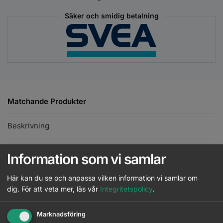
Säker och smidig betalning
Matchande Produkter
Beskrivning
Ytterligare information
Information som vi samlar
Här kan du se och anpassa vilken information vi samlar om
All
0
4
5
6
7
8
9
dig.
För att veta mer, läs vår
Integritetspolicy
.
Wella - SHINEFINITY 00/66 - 60 ml
Marknadsföring
Läs mer