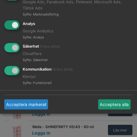
Logga in
Google Ads, Facebook Ads, Pinterest, Microsoft Ads,
Tiktok Ads
Wella - SHINEFINITY 00/89 - 60 ml
Syfte
:
Marknadsföring
Läs mer
Logga in
Analys
Google Analytics
Wella - SHINEFINITY 04/0 - 60 ml
Läs mer
Syfte
:
Analys
Logga in
Säkerhet
(Krävs alltid)
Wella - SHINEFINITY 04/07 - 60 ml
Cloudflare
Läs mer
Logga in
Syfte
:
Säkerhet
Kommunikation
(Krävs alltid)
Wella - SHINEFINITY 04/12 - 60 ml
Läs mer
Logga in
Klaviyo
Syfte
:
Funktionell
Wella - SHINEFINITY 04/65 - 60 ml
Läs mer
Logga in
Acceptera markerat
Acceptera alla
Wella - SHINEFINITY 05/37 - 60 ml
Läs mer
Logga in
Wella - SHINEFINITY 05/43 - 60 ml
Läs mer
Logga in