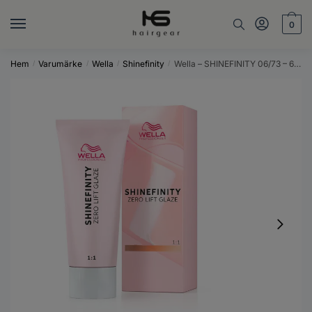
Skip
Skip
to
to
0
navigation
content
Hem
Varumärke
Wella
Shinefinity
Wella – SHINEFINITY 06/73 – 60 ml
/
/
/
/