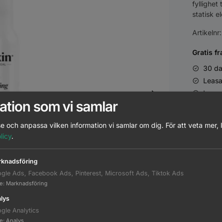
fyllighet
statisk el
Artikelnr
Gratis fr
30 da
Leasa
Lever
ation som vi samlar
e och anpassa vilken information vi samlar om dig.
För att veta mer, 
licy
.
knadsföring
gle Ads, Facebook Ads, Pinterest, Microsoft Ads, Tiktok Ads
te
:
Marknadsföring
lys
gle Analytics
te
:
Analys