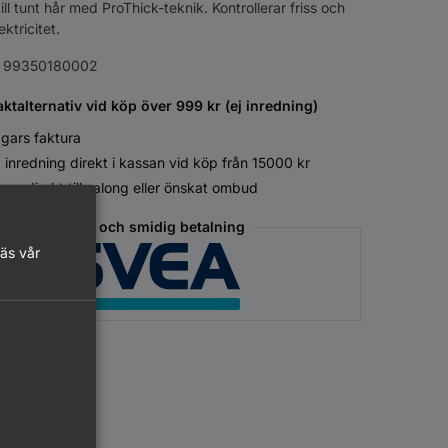
 till tunt hår med ProThick-teknik. Kontrollerar friss och
ektricitet.
:
99350180002
aktalternativ vid köp över 999 kr (ej inredning)
gars faktura
 inredning direkt i kassan vid köp från 15000 kr
ans direkt till salong eller önskat ombud
Säker och smidig betalning
läs vår