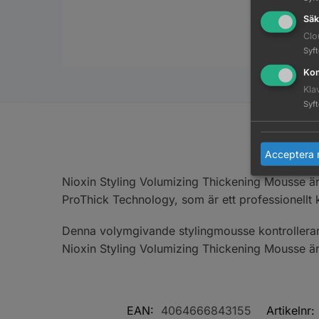
Säk
Clo
Syf
Kom
Kla
Syf
Acceptera 
Nioxin Styling Volumizing Thickening Mousse ä
ProThick Technology, som är ett professionellt
Denna volymgivande stylingmousse kontrollerar s
Nioxin Styling Volumizing Thickening Mousse är 
EAN:
4064666843155
Artikelnr: