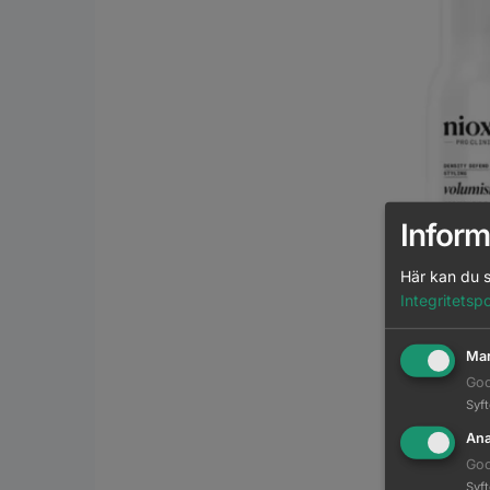
Inform
Här kan du s
Integritetspo
Mar
Goo
Syf
Ana
Goo
Syf