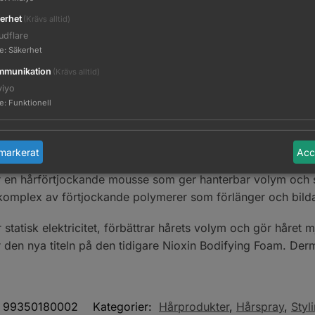
erhet
(Krävs alltid)
udflare
te
:
Säkerhet
munikation
(Krävs alltid)
viyo
te
:
Funktionell
Beskrivning
Ytterligare information
markerat
Acc
r en hårförtjockande mousse som ger hanterbar volym och st
 komplex av förtjockande polymerer som förlänger och bilda
tatisk elektricitet, förbättrar hårets volym och gör håret 
den nya titeln på den tidigare Nioxin Bodifying Foam. Derm
99350180002
Kategorier:
Hårprodukter
,
Hårspray
,
Styl