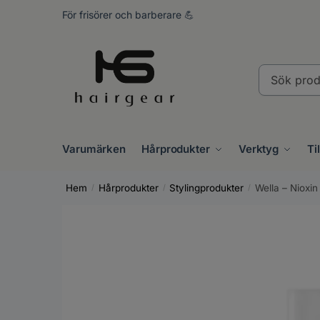
Skip
Skip
För frisörer och barberare 💪
to
to
navigation
content
Sök
produkter..
Varumärken
Hårprodukter
Verktyg
Ti
Hem
Hårprodukter
Stylingprodukter
Wella – Nioxi
/
/
/