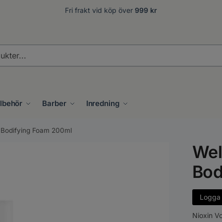
Fri frakt vid köp över
999 kr
.
llbehör
Barber
Inredning
n Bodifying Foam 200ml
Wel
Bod
Logga i
Nioxin V