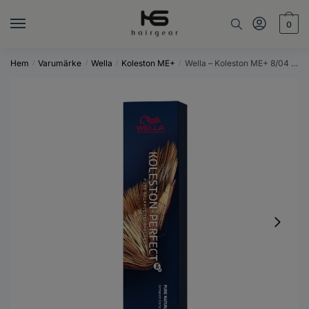
Skip
Skip
to
to
0
navigation
content
Hem
Varumärke
Wella
Koleston ME+
Wella – Koleston ME+ 8/04 – 60 ml
/
/
/
/