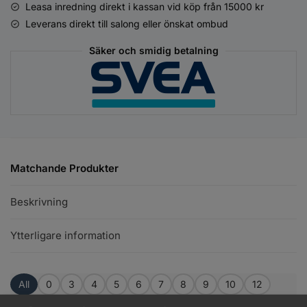
Leasa inredning direkt i kassan vid köp från 15000 kr
Leverans direkt till salong eller önskat ombud
Säker och smidig betalning
Matchande Produkter
Beskrivning
Ytterligare information
All
0
3
4
5
6
7
8
9
10
12