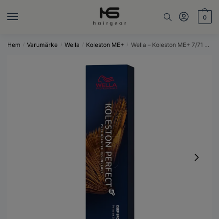
Skip
Skip
to
to
0
navigation
content
Hem
Varumärke
Wella
Koleston ME+
Wella – Koleston ME+ 7/71 – 60 ml
/
/
/
/