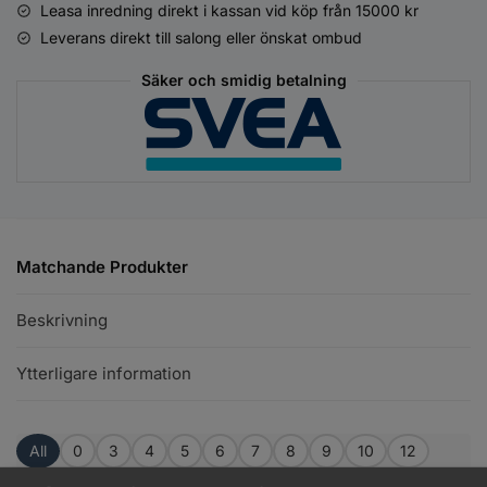
Leasa inredning direkt i kassan vid köp från 15000 kr
Leverans direkt till salong eller önskat ombud
Säker och smidig betalning
Matchande Produkter
Beskrivning
Ytterligare information
All
0
3
4
5
6
7
8
9
10
12