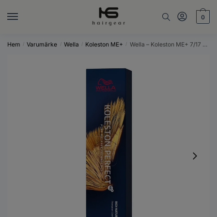
Skip
Skip
to
to
0
navigation
content
Hem
Varumärke
Wella
Koleston ME+
Wella – Koleston ME+ 7/17 – 60 ml
/
/
/
/