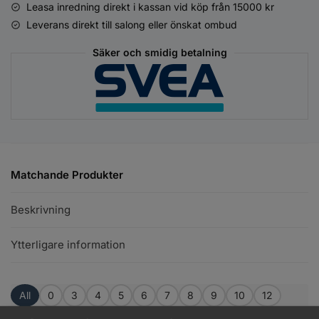
Leasa inredning direkt i kassan vid köp från 15000 kr
Leverans direkt till salong eller önskat ombud
Säker och smidig betalning
Matchande Produkter
Beskrivning
Ytterligare information
All
0
3
4
5
6
7
8
9
10
12