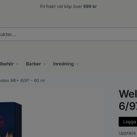
Fri frakt vid köp över
999 kr
.
llbehör
Barber
Inredning
eston ME+ 6/97 – 60 ml
Wel
6/9
Logga i
Upptäck 