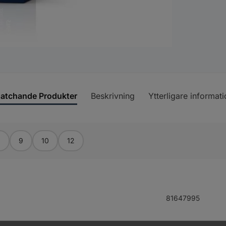
atchande Produkter
Beskrivning
Ytterligare informati
8
9
10
12
81647995