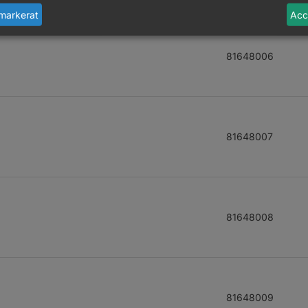
markerat
Acc
81648006
81648007
81648008
81648009