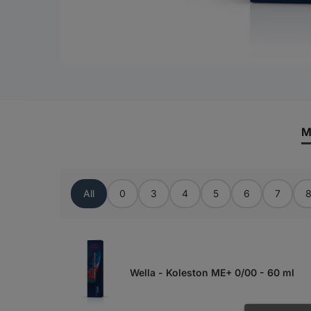
M
All
0
3
4
5
6
7
Wella - Koleston ME+ 0/00 - 60 ml