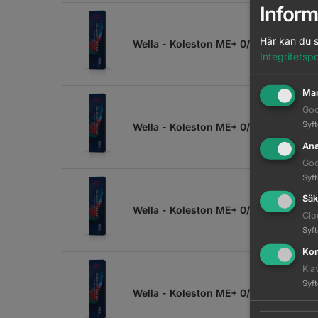
Inform
Här kan du s
Wella - Koleston ME+ 0/11 - 60 ml
Integritetspo
Mar
Goo
Syf
Wella - Koleston ME+ 0/28 - 60 ml
Ana
Goo
Syf
Säk
Wella - Koleston ME+ 0/30 - 60 ml
Clo
Syf
Kom
Kla
Syf
Wella - Koleston ME+ 0/33 - 60 ml