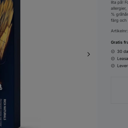
lita på! 
allergier
% gråhårs
färg och 
Artikelnr
Gratis fr
30 da
Leasa
Lever