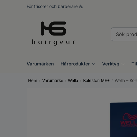
Skip
Skip
För frisörer och barberare 💪
to
to
navigation
content
Sök
produkter..
Varumärken
Hårprodukter
Verktyg
Ti
Hem
Varumärke
Wella
Koleston ME+
Wella – Kol
/
/
/
/