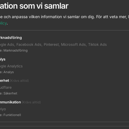
ation som vi samlar
e och anpassa vilken information vi samlar om dig.
För att veta mer, 
81648002
licy
.
knadsföring
gle Ads, Facebook Ads, Pinterest, Microsoft Ads, Tiktok Ads
te
:
Marknadsföring
81648003
lys
gle Analytics
te
:
Analys
erhet
(Krävs alltid)
81648004
udflare
te
:
Säkerhet
munikation
(Krävs alltid)
viyo
te
:
Funktionell
81648005