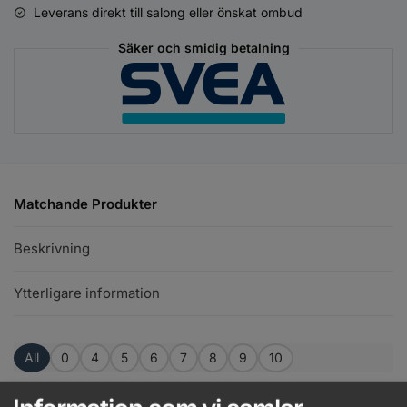
Leverans direkt till salong eller önskat ombud
Säker och smidig betalning
Matchande Produkter
Beskrivning
Ytterligare information
All
0
4
5
6
7
8
9
10