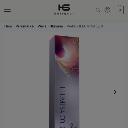
Skip
Skip
to
to
0
navigation
content
Hem
Varumärke
Wella
Illumina
Wella – ILLUMINA 5/81
/
/
/
/